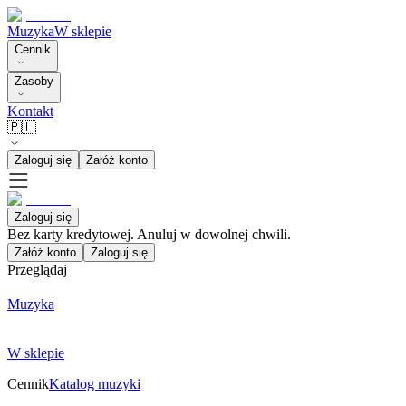
Muzyka
W sklepie
Cennik
Zasoby
Kontakt
🇵🇱
Zaloguj się
Załóż konto
Zaloguj się
Bez karty kredytowej. Anuluj w dowolnej chwili.
Załóż konto
Zaloguj się
Przeglądaj
Muzyka
W sklepie
Cennik
Katalog muzyki