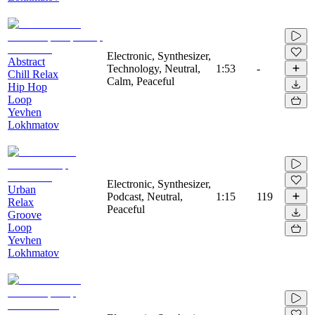
Electronic, Synthesizer,
Abstract
Technology, Neutral,
1:53
-
Chill Relax
Calm, Peaceful
Hip Hop
Loop
Yevhen
Lokhmatov
Electronic, Synthesizer,
Urban
Podcast, Neutral,
1:15
119
Relax
Peaceful
Groove
Loop
Yevhen
Lokhmatov