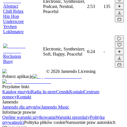
Electronic, Synthesizer,
Abstract
Podcast, Neutral,
2:53
135
Chill Relax
Peaceful
Hip Hop
Underscore
Yevhen
Lokhmatov
Electronic, Synthesizer,
6:24
-
Soft, Happy, Peaceful
Reclusion
Buoy
©
2026
Jamendo Licensing
Pobierz aplikację
Przydatne linki
Katalog muzyki
Radia In-store
Cennik
Kontakt
Centrum
pomocy
Kontakt
Jamendo
Jamendo dla artystów
Jamendo Music
Informacje prawne
Ogólne warunki użytkowania
Warunki sprzedaży
Polityka
prywatności
Polityka plików cookie
Naruszenie praw autorskich