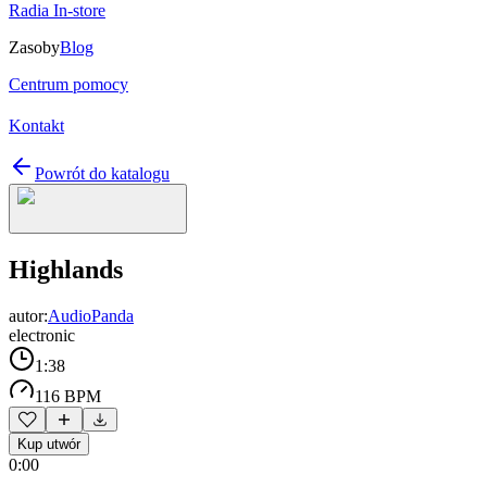
Radia In-store
Zasoby
Blog
Centrum pomocy
Kontakt
Powrót do katalogu
Highlands
autor:
AudioPanda
electronic
1:38
116 BPM
Kup utwór
0:00