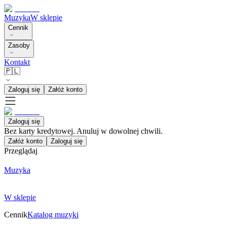
Muzyka
W sklepie
Cennik
Zasoby
Kontakt
🇵🇱
Zaloguj się
Załóż konto
Zaloguj się
Bez karty kredytowej. Anuluj w dowolnej chwili.
Załóż konto
Zaloguj się
Przeglądaj
Muzyka
W sklepie
Cennik
Katalog muzyki