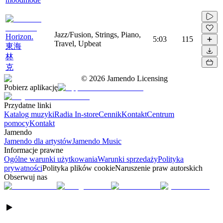
Jazz/Fusion, Strings, Piano,
Horizon.
5:03
115
Travel, Upbeat
東海
林
克
©
2026
Jamendo Licensing
Pobierz aplikację
Przydatne linki
Katalog muzyki
Radia In-store
Cennik
Kontakt
Centrum
pomocy
Kontakt
Jamendo
Jamendo dla artystów
Jamendo Music
Informacje prawne
Ogólne warunki użytkowania
Warunki sprzedaży
Polityka
prywatności
Polityka plików cookie
Naruszenie praw autorskich
Obserwuj nas