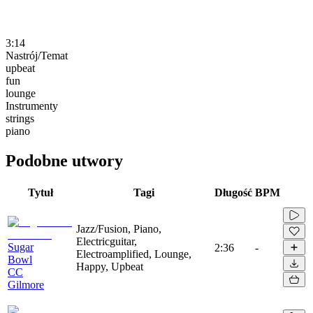
3:14
Nastrój/Temat
upbeat
fun
lounge
Instrumenty
strings
piano
Podobne utwory
Tytuł
Tagi
Długość
BPM
Jazz/Fusion, Piano,
Electricguitar,
Sugar
2:36
-
Electroamplified, Lounge,
Bowl
Happy, Upbeat
CC
Gilmore