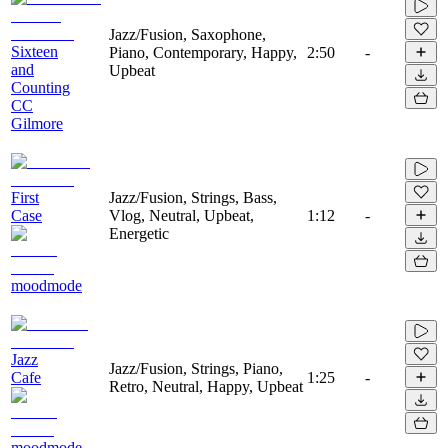
Jazz/Fusion, Saxophone,
Sixteen
Piano, Contemporary, Happy,
2:50
-
and
Upbeat
Counting
CC
Gilmore
First
Jazz/Fusion, Strings, Bass,
Case
Vlog, Neutral, Upbeat,
1:12
-
Energetic
moodmode
Jazz
Jazz/Fusion, Strings, Piano,
Cafe
1:25
-
Retro, Neutral, Happy, Upbeat
moodmode