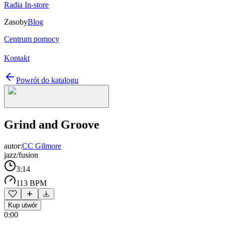
Radia In-store
Zasoby
Blog
Centrum pomocy
Kontakt
Powrót do katalogu
Grind and Groove
autor:
CC Gilmore
jazz/fusion
3:14
113 BPM
Kup utwór
0:00