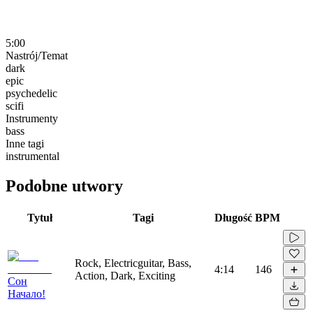
5:00
Nastrój/Temat
dark
epic
psychedelic
scifi
Instrumenty
bass
Inne tagi
instrumental
Podobne utwory
Tytuł
Tagi
Długość
BPM
Rock, Electricguitar, Bass,
4:14
146
Action, Dark, Exciting
Сон
Начало!