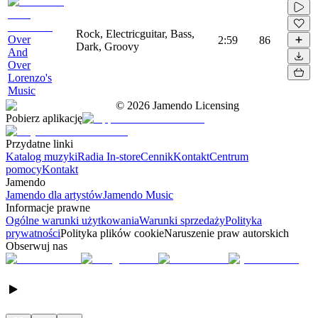
Rock, Electricguitar, Bass,
Over
2:59
86
Dark, Groovy
And
Over
Lorenzo's
Music
©
2026
Jamendo Licensing
Pobierz aplikację
Przydatne linki
Katalog muzyki
Radia In-store
Cennik
Kontakt
Centrum
pomocy
Kontakt
Jamendo
Jamendo dla artystów
Jamendo Music
Informacje prawne
Ogólne warunki użytkowania
Warunki sprzedaży
Polityka
prywatności
Polityka plików cookie
Naruszenie praw autorskich
Obserwuj nas