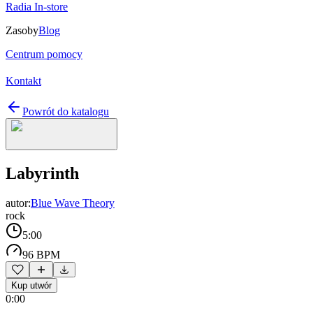
Radia In-store
Zasoby
Blog
Centrum pomocy
Kontakt
Powrót do katalogu
Labyrinth
autor:
Blue Wave Theory
rock
5:00
96 BPM
Kup utwór
0:00