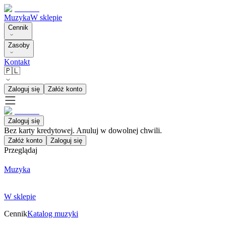
Muzyka
W sklepie
Cennik
Zasoby
Kontakt
🇵🇱
Zaloguj się
Załóż konto
Zaloguj się
Bez karty kredytowej. Anuluj w dowolnej chwili.
Załóż konto
Zaloguj się
Przeglądaj
Muzyka
W sklepie
Cennik
Katalog muzyki