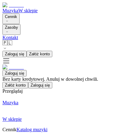
Muzyka
W sklepie
Cennik
Zasoby
Kontakt
🇵🇱
Zaloguj się
Załóż konto
Zaloguj się
Bez karty kredytowej. Anuluj w dowolnej chwili.
Załóż konto
Zaloguj się
Przeglądaj
Muzyka
W sklepie
Cennik
Katalog muzyki