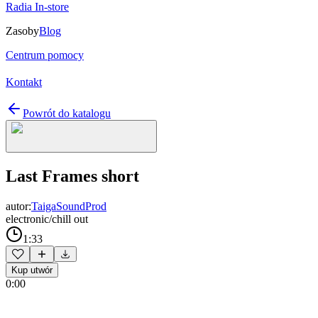
Radia In-store
Zasoby
Blog
Centrum pomocy
Kontakt
Powrót do katalogu
Last Frames short
autor:
TaigaSoundProd
electronic/chill out
1:33
Kup utwór
0:00