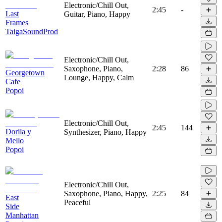
Electronic/Chill Out,
2:45
-
Last
Guitar, Piano, Happy
Frames
TaigaSoundProd
Electronic/Chill Out,
Saxophone, Piano,
2:28
86
Georgetown
Lounge, Happy, Calm
Cafe
Popoi
Electronic/Chill Out,
2:45
144
Dorila y
Synthesizer, Piano, Happy
Mello
Popoi
Electronic/Chill Out,
Saxophone, Piano, Happy,
2:25
84
East
Peaceful
Side
Manhattan