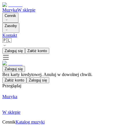
Muzyka
W sklepie
Cennik
Zasoby
Kontakt
🇵🇱
Zaloguj się
Załóż konto
Zaloguj się
Bez karty kredytowej. Anuluj w dowolnej chwili.
Załóż konto
Zaloguj się
Przeglądaj
Muzyka
W sklepie
Cennik
Katalog muzyki