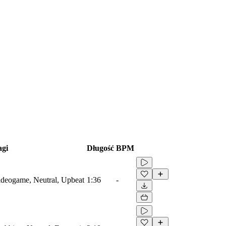
agi
Długość
BPM
Videogame, Neutral, Upbeat
1:36
-