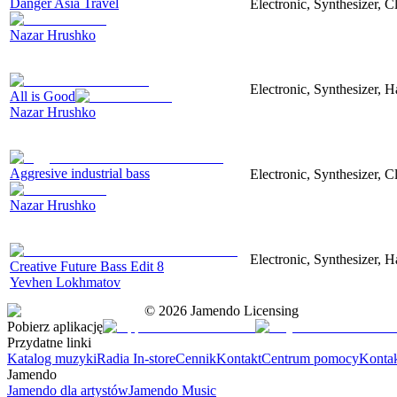
Danger Asia Travel
Electronic, Synthesizer, C
Nazar Hrushko
Electronic, Synthesizer, 
All is Good
Nazar Hrushko
Aggresive industrial bass
Electronic, Synthesizer, 
Nazar Hrushko
Electronic, Synthesizer, 
Creative Future Bass Edit 8
Yevhen Lokhmatov
©
2026
Jamendo Licensing
Pobierz aplikację
Przydatne linki
Katalog muzyki
Radia In-store
Cennik
Kontakt
Centrum pomocy
Konta
Jamendo
Jamendo dla artystów
Jamendo Music