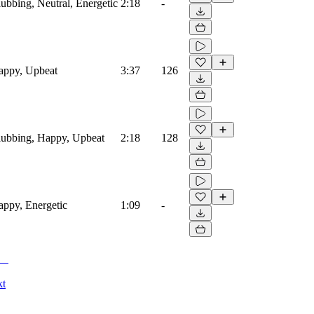
lubbing, Neutral, Energetic
2:18
-
Happy, Upbeat
3:37
126
Clubbing, Happy, Upbeat
2:18
128
Happy, Energetic
1:09
-
kt