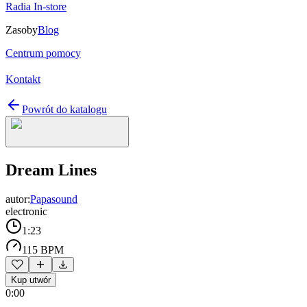
Radia In-store
Zasoby
Blog
Centrum pomocy
Kontakt
Powrót do katalogu
Dream Lines
autor:
Papasound
electronic
1:23
115 BPM
Kup utwór
0:00