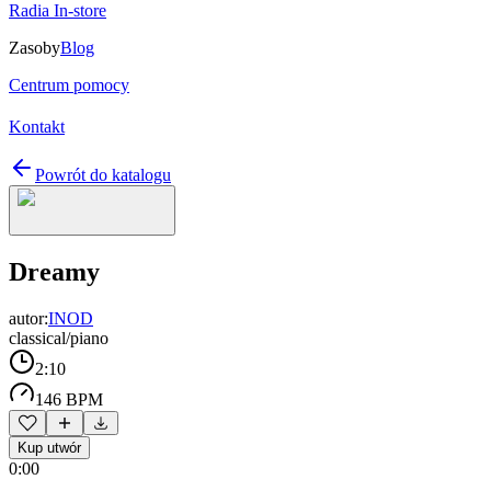
Radia In-store
Zasoby
Blog
Centrum pomocy
Kontakt
Powrót do katalogu
Dreamy
autor:
INOD
classical/piano
2:10
146 BPM
Kup utwór
0:00