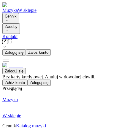
Muzyka
W sklepie
Cennik
Zasoby
Kontakt
🇵🇱
Zaloguj się
Załóż konto
Zaloguj się
Bez karty kredytowej. Anuluj w dowolnej chwili.
Załóż konto
Zaloguj się
Przeglądaj
Muzyka
W sklepie
Cennik
Katalog muzyki