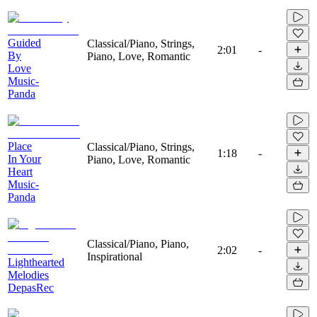
Guided
Classical/Piano, Strings,
2:01
-
By
Piano, Love, Romantic
Love
Music-
Panda
Place
Classical/Piano, Strings,
1:18
-
In Your
Piano, Love, Romantic
Heart
Music-
Panda
Classical/Piano, Piano,
2:02
-
Inspirational
Lighthearted
Melodies
DepasRec