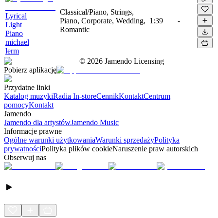
Classical/Piano, Strings,
Lyrical
Piano, Corporate, Wedding,
1:39
-
Light
Romantic
Piano
michael
lerm
©
2026
Jamendo Licensing
Pobierz aplikację
Przydatne linki
Katalog muzyki
Radia In-store
Cennik
Kontakt
Centrum
pomocy
Kontakt
Jamendo
Jamendo dla artystów
Jamendo Music
Informacje prawne
Ogólne warunki użytkowania
Warunki sprzedaży
Polityka
prywatności
Polityka plików cookie
Naruszenie praw autorskich
Obserwuj nas