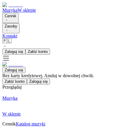
Muzyka
W sklepie
Cennik
Zasoby
Kontakt
🇵🇱
Zaloguj się
Załóż konto
Zaloguj się
Bez karty kredytowej. Anuluj w dowolnej chwili.
Załóż konto
Zaloguj się
Przeglądaj
Muzyka
W sklepie
Cennik
Katalog muzyki