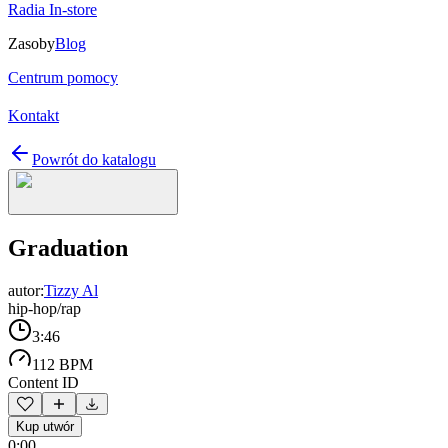
Radia In-store
Zasoby
Blog
Centrum pomocy
Kontakt
Powrót do katalogu
Graduation
autor:
Tizzy Al
hip-hop/rap
3:46
112 BPM
Content ID
Kup utwór
0:00