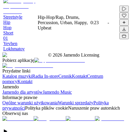
Streetstyle
Hip-Hop/Rap, Drums,
Hip
Percussion, Urban, Happy,
0:23
-
Hop
Upbeat
Short
01
Yevhen
Lokhmatov
©
2026
Jamendo Licensing
Pobierz aplikację
Przydatne linki
Katalog muzyki
Radia In-store
Cennik
Kontakt
Centrum
pomocy
Kontakt
Jamendo
Jamendo dla artystów
Jamendo Music
Informacje prawne
Ogólne warunki użytkowania
Warunki sprzedaży
Polityka
prywatności
Polityka plików cookie
Naruszenie praw autorskich
Obserwuj nas