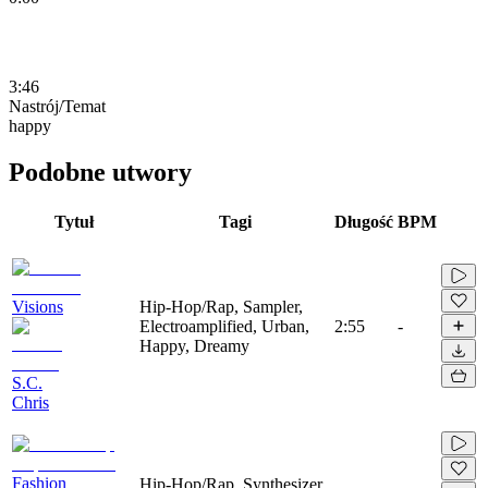
3:46
Nastrój/Temat
happy
Podobne utwory
Tytuł
Tagi
Długość
BPM
Visions
Hip-Hop/Rap, Sampler,
Electroamplified, Urban,
2:55
-
Happy, Dreamy
S.C.
Chris
Fashion
Hip-Hop/Rap, Synthesizer,