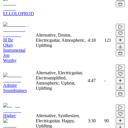
ELLOLOPROD
Alternative, Drums,
Ill Be
Electricguitar, Atmospheric,
4:18
121
Okay
Uplifting
Instrumental
Jon
Worthy
Alternative, Electricguitar,
Electroamplified,
4:47
-
Atmospheric, Upbeat,
Admire
Uplifting
Soundstatues
Higher
Alternative, Synthesizer,
Electricguitar, Happy,
3:30
90
Uplifting