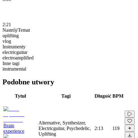
2:21
Nastrój/Temat
uplifting
vlog
Instrumenty
electricguitar
electroamplified
Inne tagi
instrumental
Podobne utwory
Tytuł
Tagi
Długość
BPM
Alternative, Synthesizer,
Brain
Electricguitar, Psychedelic,
2:13
119
experience
Uplifting