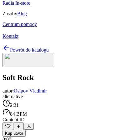
Radia In-store
Zasoby
Blog
Centrum pomocy
Kontakt
Powrót do katalogu
Soft Rock
autor:
Osipov Vladimir
alternative
2:21
84 BPM
Content ID
Kup utwór
0:00