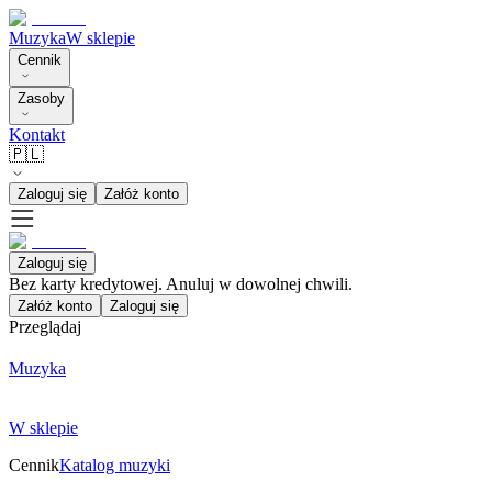
Muzyka
W sklepie
Cennik
Zasoby
Kontakt
🇵🇱
Zaloguj się
Załóż konto
Zaloguj się
Bez karty kredytowej. Anuluj w dowolnej chwili.
Załóż konto
Zaloguj się
Przeglądaj
Muzyka
W sklepie
Cennik
Katalog muzyki