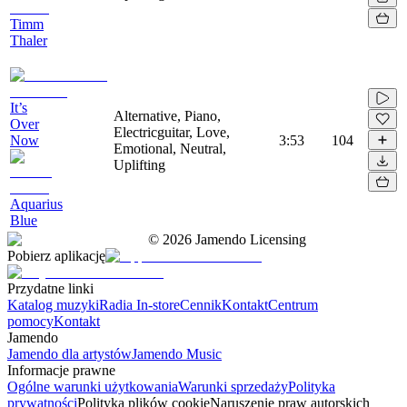
Timm
Thaler
It’s
Alternative, Piano,
Over
Electricguitar, Love,
Now
3:53
104
Emotional, Neutral,
Uplifting
Aquarius
Blue
©
2026
Jamendo Licensing
Pobierz aplikację
Przydatne linki
Katalog muzyki
Radia In-store
Cennik
Kontakt
Centrum
pomocy
Kontakt
Jamendo
Jamendo dla artystów
Jamendo Music
Informacje prawne
Ogólne warunki użytkowania
Warunki sprzedaży
Polityka
prywatności
Polityka plików cookie
Naruszenie praw autorskich