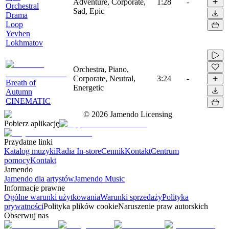
Adventure, Corporate,
1:28
-
Orchestral
Sad, Epic
Drama
Loop
Yevhen
Lokhmatov
Orchestra, Piano,
Corporate, Neutral,
3:24
-
Breath of
Energetic
Autumn
CINEMATIC
©
2026
Jamendo Licensing
Pobierz aplikację
Przydatne linki
Katalog muzyki
Radia In-store
Cennik
Kontakt
Centrum
pomocy
Kontakt
Jamendo
Jamendo dla artystów
Jamendo Music
Informacje prawne
Ogólne warunki użytkowania
Warunki sprzedaży
Polityka
prywatności
Polityka plików cookie
Naruszenie praw autorskich
Obserwuj nas