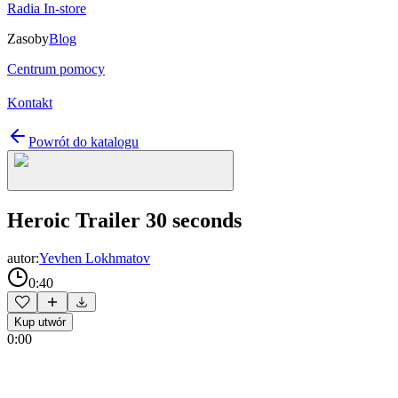
Radia In-store
Zasoby
Blog
Centrum pomocy
Kontakt
Powrót do katalogu
Heroic Trailer 30 seconds
autor:
Yevhen Lokhmatov
0:40
Kup utwór
0:00