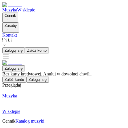
Muzyka
W sklepie
Cennik
Zasoby
Kontakt
🇵🇱
Zaloguj się
Załóż konto
Zaloguj się
Bez karty kredytowej. Anuluj w dowolnej chwili.
Załóż konto
Zaloguj się
Przeglądaj
Muzyka
W sklepie
Cennik
Katalog muzyki