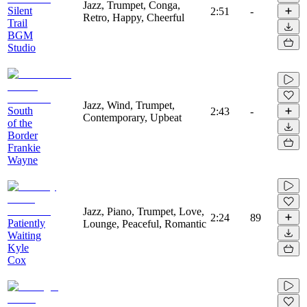
Jazz, Trumpet, Conga,
Silent
2:51
-
Retro, Happy, Cheerful
Trail
BGM
Studio
Jazz, Wind, Trumpet,
South
2:43
-
Contemporary, Upbeat
of the
Border
Frankie
Wayne
Jazz, Piano, Trumpet, Love,
2:24
89
Patiently
Lounge, Peaceful, Romantic
Waiting
Kyle
Cox