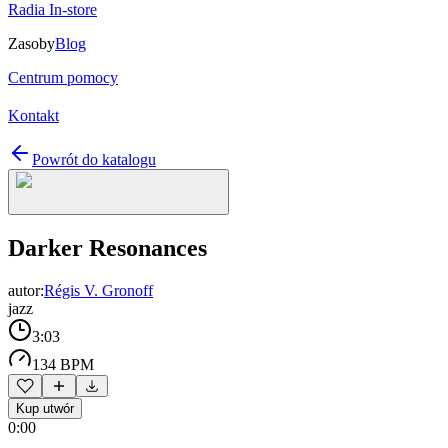
Radia In-store
Zasoby
Blog
Centrum pomocy
Kontakt
Powrót do katalogu
Darker Resonances
autor:
Régis V. Gronoff
jazz
3:03
134 BPM
Kup utwór
0:00