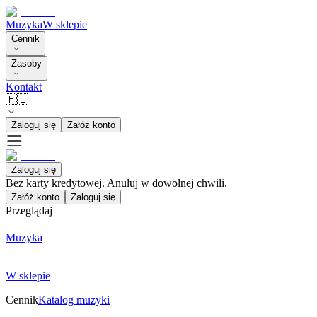
Muzyka
W sklepie
Cennik
Zasoby
Kontakt
🇵🇱
Zaloguj się
Załóż konto
Zaloguj się
Bez karty kredytowej. Anuluj w dowolnej chwili.
Załóż konto
Zaloguj się
Przeglądaj
Muzyka
W sklepie
Cennik
Katalog muzyki