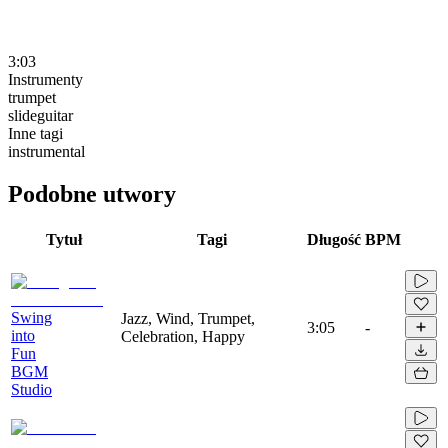
3:03
Instrumenty
trumpet
slideguitar
Inne tagi
instrumental
Podobne utwory
Tytuł
Tagi
Długość
BPM
Swing
Jazz, Wind, Trumpet,
3:05
-
into
Celebration, Happy
Fun
BGM
Studio