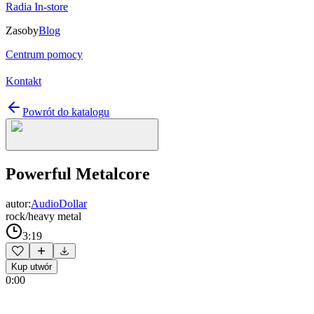
Radia In-store
Zasoby
Blog
Centrum pomocy
Kontakt
Powrót do katalogu
Powerful Metalcore
autor:
AudioDollar
rock/heavy metal
3:19
Kup utwór
0:00