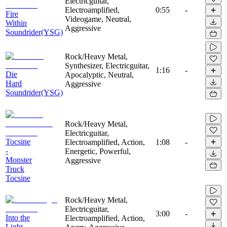
Electricguitar,
Electroamplified,
0:55
-
Fire
Videogame, Neutral,
Within
Aggressive
Soundrider(YSG)
Rock/Heavy Metal,
Synthesizer, Electricguitar,
1:16
-
Die
Apocalyptic, Neutral,
Hard
Aggressive
Soundrider(YSG)
Rock/Heavy Metal,
Electricguitar,
Tocsine
Electroamplified, Action,
1:08
-
-
Energetic, Powerful,
Monster
Aggressive
Truck
Tocsine
Rock/Heavy Metal,
Electricguitar,
3:00
-
Into the
Electroamplified, Action,
Light