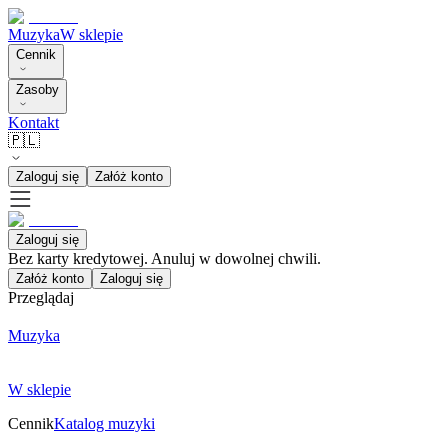
Muzyka
W sklepie
Cennik
Zasoby
Kontakt
🇵🇱
Zaloguj się
Załóż konto
Zaloguj się
Bez karty kredytowej. Anuluj w dowolnej chwili.
Załóż konto
Zaloguj się
Przeglądaj
Muzyka
W sklepie
Cennik
Katalog muzyki