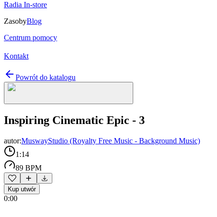
Radia In-store
Zasoby
Blog
Centrum pomocy
Kontakt
Powrót do katalogu
Inspiring Cinematic Epic - 3
autor:
MuswayStudio (Royalty Free Music - Background Music)
1:14
89 BPM
Kup utwór
0:00