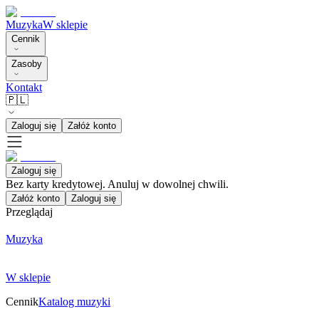
Muzyka
W sklepie
Cennik
Zasoby
Kontakt
🇵🇱
Zaloguj się
Załóż konto
Zaloguj się
Bez karty kredytowej. Anuluj w dowolnej chwili.
Załóż konto
Zaloguj się
Przeglądaj
Muzyka
W sklepie
Cennik
Katalog muzyki