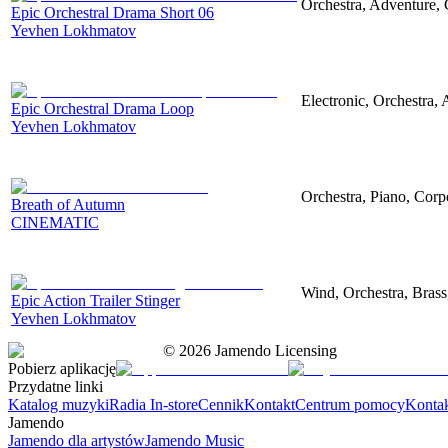
Orchestra, Adventure, 
Epic Orchestral Drama Short 06
Yevhen Lokhmatov
Electronic, Orchestra,
Epic Orchestral Drama Loop
Yevhen Lokhmatov
Orchestra, Piano, Corpo
Breath of Autumn
CINEMATIC
Wind, Orchestra, Brass
Epic Action Trailer Stinger
Yevhen Lokhmatov
©
2026
Jamendo Licensing
Pobierz aplikację
Przydatne linki
Katalog muzyki
Radia In-store
Cennik
Kontakt
Centrum pomocy
Konta
Jamendo
Jamendo dla artystów
Jamendo Music