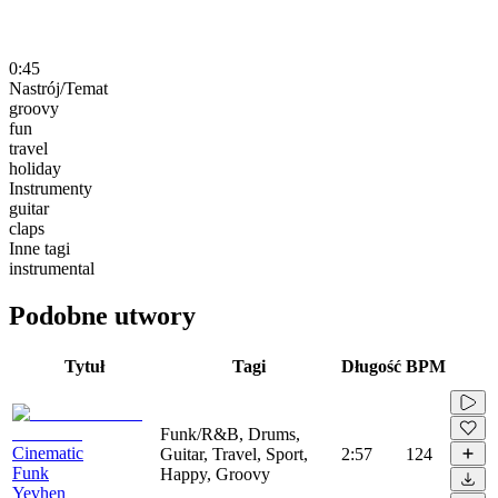
0:45
Nastrój/Temat
groovy
fun
travel
holiday
Instrumenty
guitar
claps
Inne tagi
instrumental
Podobne utwory
Tytuł
Tagi
Długość
BPM
Funk/R&B, Drums,
Cinematic
Guitar, Travel, Sport,
2:57
124
Funk
Happy, Groovy
Yevhen