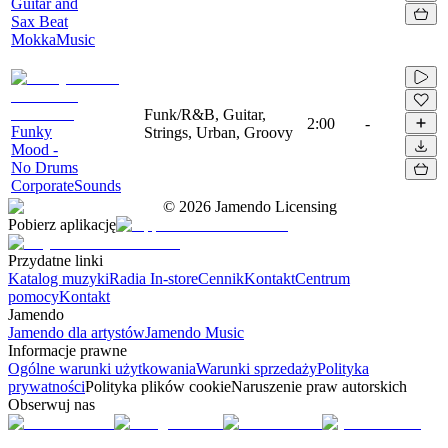
Guitar and
Sax Beat
MokkaMusic
Funk/R&B, Guitar,
2:00
-
Funky
Strings, Urban, Groovy
Mood -
No Drums
CorporateSounds
©
2026
Jamendo Licensing
Pobierz aplikację
Przydatne linki
Katalog muzyki
Radia In-store
Cennik
Kontakt
Centrum
pomocy
Kontakt
Jamendo
Jamendo dla artystów
Jamendo Music
Informacje prawne
Ogólne warunki użytkowania
Warunki sprzedaży
Polityka
prywatności
Polityka plików cookie
Naruszenie praw autorskich
Obserwuj nas