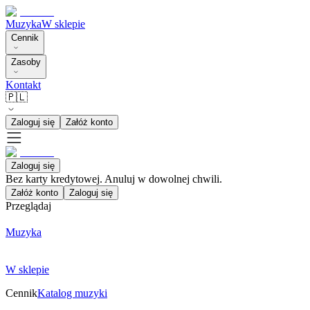
Muzyka
W sklepie
Cennik
Zasoby
Kontakt
🇵🇱
Zaloguj się
Załóż konto
Zaloguj się
Bez karty kredytowej. Anuluj w dowolnej chwili.
Załóż konto
Zaloguj się
Przeglądaj
Muzyka
W sklepie
Cennik
Katalog muzyki