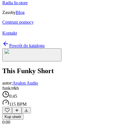
Radia In-store
Zasoby
Blog
Centrum pomocy
Kontakt
Powrót do katalogu
This Funky Short
autor:
Avalon Audio
funk/r&b
0:45
115 BPM
Kup utwór
0:00