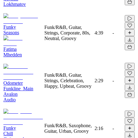
Lokhmatov
Funky
Funk/R&B, Guitar,
Seasons
Strings, Corporate, 80s,
4:39
-
Neutral, Groovy
Fatima
Mhedden
Funk/R&B, Guitar,
Strings, Celebration,
2:29
-
Odometer
Happy, Upbeat, Groovy
Funkline_Main
Avalon
Audio
Funk/R&B, Saxophone,
Funky
2:16
-
Guitar, Urban, Groovy
Chill