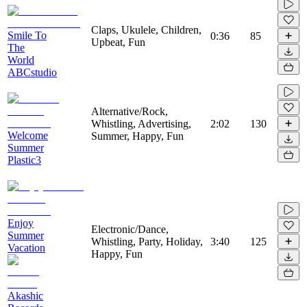
Claps, Ukulele, Children,
Smile To
0:36
85
Upbeat, Fun
The
World
ABCstudio
Alternative/Rock,
Whistling, Advertising,
2:02
130
Welcome
Summer, Happy, Fun
Summer
Plastic3
Enjoy
Electronic/Dance,
Summer
Whistling, Party, Holiday,
3:40
125
Vacation
Happy, Fun
Akashic