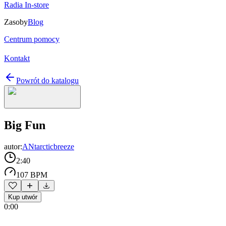
Radia In-store
Zasoby
Blog
Centrum pomocy
Kontakt
Powrót do katalogu
Big Fun
autor:
ANtarcticbreeze
2:40
107 BPM
Kup utwór
0:00