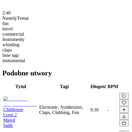
2:40
Nastrój/Temat
fun
travel
commercial
Instrumenty
whistling
claps
Inne tagi
instrumental
Podobne utwory
Tytuł
Tagi
Długość
BPM
Electronic, Synthesizer,
Clubhouse
0:30
-
Claps, Clubbing, Fun
Loop 2
Majed
Salih