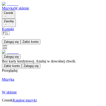
Muzyka
W sklepie
Cennik
Zasoby
Kontakt
🇵🇱
Zaloguj się
Załóż konto
Zaloguj się
Bez karty kredytowej. Anuluj w dowolnej chwili.
Załóż konto
Zaloguj się
Przeglądaj
Muzyka
W sklepie
Cennik
Katalog muzyki