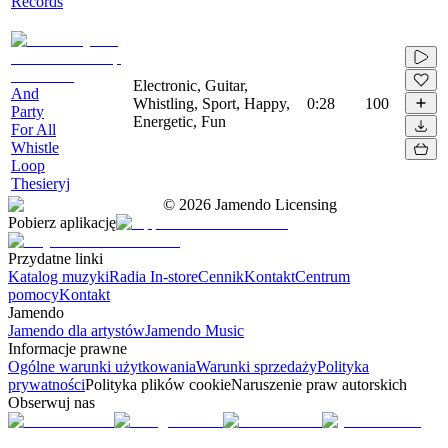
Records
Electronic, Guitar,
And
Whistling, Sport, Happy,
0:28
100
Party
Energetic, Fun
For All
Whistle
Loop
Thesieryj
©
2026
Jamendo Licensing
Pobierz aplikację
Przydatne linki
Katalog muzyki
Radia In-store
Cennik
Kontakt
Centrum
pomocy
Kontakt
Jamendo
Jamendo dla artystów
Jamendo Music
Informacje prawne
Ogólne warunki użytkowania
Warunki sprzedaży
Polityka
prywatności
Polityka plików cookie
Naruszenie praw autorskich
Obserwuj nas