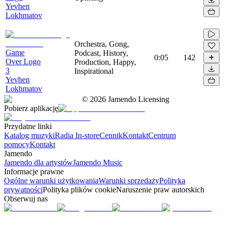
Yevhen
Lokhmatov
Orchestra, Gong,
Game
Podcast, History,
0:05
142
Over Logo
Production, Happy,
3
Inspirational
Yevhen
Lokhmatov
©
2026
Jamendo Licensing
Pobierz aplikację
Przydatne linki
Katalog muzyki
Radia In-store
Cennik
Kontakt
Centrum
pomocy
Kontakt
Jamendo
Jamendo dla artystów
Jamendo Music
Informacje prawne
Ogólne warunki użytkowania
Warunki sprzedaży
Polityka
prywatności
Polityka plików cookie
Naruszenie praw autorskich
Obserwuj nas