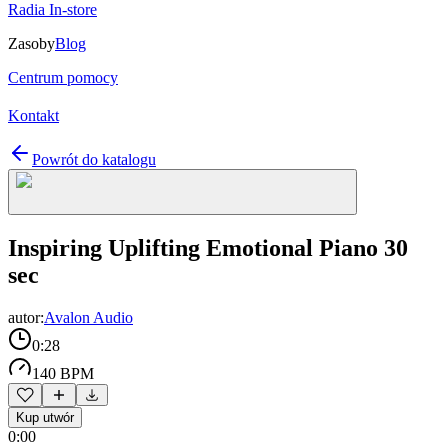
Radia In-store
Zasoby
Blog
Centrum pomocy
Kontakt
Powrót do katalogu
Inspiring Uplifting Emotional Piano 30
sec
autor:
Avalon Audio
0:28
140 BPM
Kup utwór
0:00