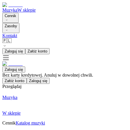
Muzyka
W sklepie
Cennik
Zasoby
Kontakt
🇵🇱
Zaloguj się
Załóż konto
Zaloguj się
Bez karty kredytowej. Anuluj w dowolnej chwili.
Załóż konto
Zaloguj się
Przeglądaj
Muzyka
W sklepie
Cennik
Katalog muzyki