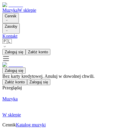
Muzyka
W sklepie
Cennik
Zasoby
Kontakt
🇵🇱
Zaloguj się
Załóż konto
Zaloguj się
Bez karty kredytowej. Anuluj w dowolnej chwili.
Załóż konto
Zaloguj się
Przeglądaj
Muzyka
W sklepie
Cennik
Katalog muzyki