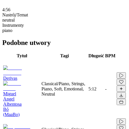
4:56
Nastrój/Temat
neutral
Instrumenty
piano
Podobne utwory
Tytuł
Tagi
Długość
BPM
Derivas
Classical/Piano, Strings,
Piano, Soft, Emotional,
5:12
-
Miguel
Neutral
Angel
Albentosa
Bó
(MaaBo)