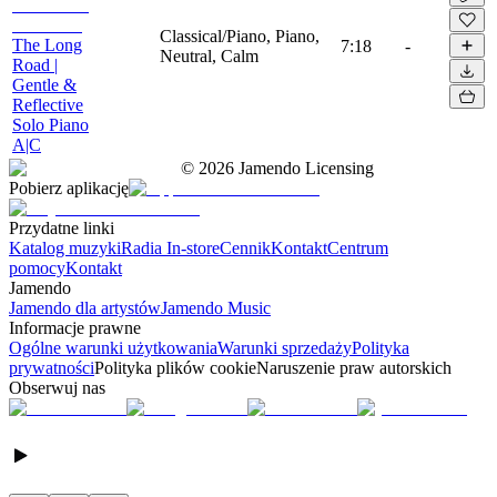
Classical/Piano, Piano,
The Long
7:18
-
Neutral, Calm
Road |
Gentle &
Reflective
Solo Piano
A|C
©
2026
Jamendo Licensing
Pobierz aplikację
Przydatne linki
Katalog muzyki
Radia In-store
Cennik
Kontakt
Centrum
pomocy
Kontakt
Jamendo
Jamendo dla artystów
Jamendo Music
Informacje prawne
Ogólne warunki użytkowania
Warunki sprzedaży
Polityka
prywatności
Polityka plików cookie
Naruszenie praw autorskich
Obserwuj nas