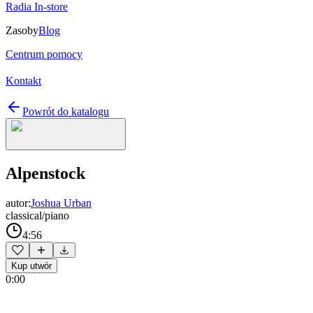
Radia In-store
Zasoby
Blog
Centrum pomocy
Kontakt
Powrót do katalogu
Alpenstock
autor:
Joshua Urban
classical/piano
4:56
Kup utwór
0:00