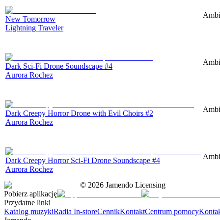
Ambie
New Tomorrow
Lightning Traveler
Ambie
Dark Sci-Fi Drone Soundscape #4
Aurora Rochez
Ambie
Dark Creepy Horror Drone with Evil Choirs #2
Aurora Rochez
Ambie
Dark Creepy Horror Sci-Fi Drone Soundscape #4
Aurora Rochez
©
2026
Jamendo Licensing
Pobierz aplikację
Przydatne linki
Katalog muzyki
Radia In-store
Cennik
Kontakt
Centrum pomocy
Konta