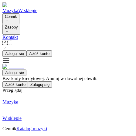
Muzyka
W sklepie
Cennik
Zasoby
Kontakt
🇵🇱
Zaloguj się
Załóż konto
Zaloguj się
Bez karty kredytowej. Anuluj w dowolnej chwili.
Załóż konto
Zaloguj się
Przeglądaj
Muzyka
W sklepie
Cennik
Katalog muzyki