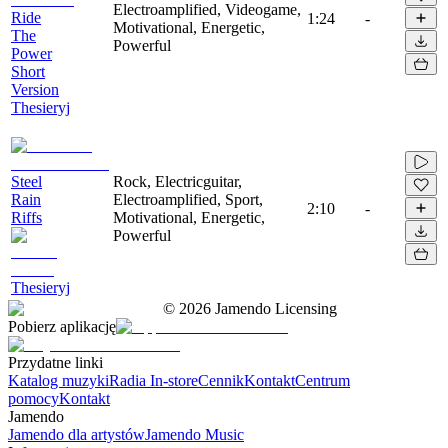
Electroamplified, Videogame,
Ride
1:24
-
Motivational, Energetic,
The
Powerful
Power
Short
Version
Thesieryj
Steel
Rock, Electricguitar,
Rain
Electroamplified, Sport,
2:10
-
Riffs
Motivational, Energetic,
Powerful
Thesieryj
©
2026
Jamendo Licensing
Pobierz aplikację
Przydatne linki
Katalog muzyki
Radia In-store
Cennik
Kontakt
Centrum
pomocy
Kontakt
Jamendo
Jamendo dla artystów
Jamendo Music