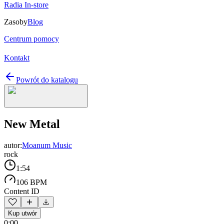
Radia In-store
Zasoby
Blog
Centrum pomocy
Kontakt
Powrót do katalogu
New Metal
autor:
Moanum Music
rock
1:54
106 BPM
Content ID
Kup utwór
0:00