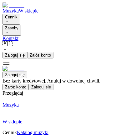
Muzyka
W sklepie
Cennik
Zasoby
Kontakt
🇵🇱
Zaloguj się
Załóż konto
Zaloguj się
Bez karty kredytowej. Anuluj w dowolnej chwili.
Załóż konto
Zaloguj się
Przeglądaj
Muzyka
W sklepie
Cennik
Katalog muzyki