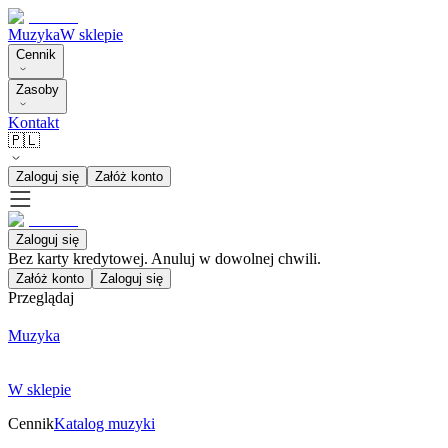
Muzyka
W sklepie
Cennik
Zasoby
Kontakt
🇵🇱
Zaloguj się
Załóż konto
Zaloguj się
Bez karty kredytowej. Anuluj w dowolnej chwili.
Załóż konto
Zaloguj się
Przeglądaj
Muzyka
W sklepie
Cennik
Katalog muzyki