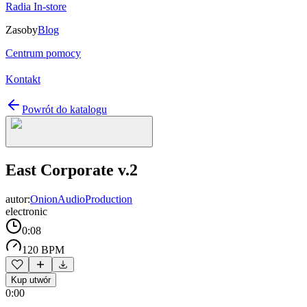
Radia In-store
Zasoby
Blog
Centrum pomocy
Kontakt
Powrót do katalogu
East Corporate v.2
autor:
OnionAudioProduction
electronic
0:08
120 BPM
Kup utwór
0:00