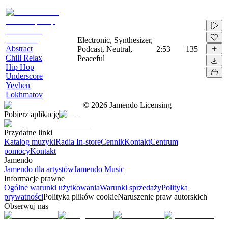
Electronic, Synthesizer,
Abstract
Podcast, Neutral,
2:53
135
Chill Relax
Peaceful
Hip Hop
Underscore
Yevhen
Lokhmatov
©
2026
Jamendo Licensing
Pobierz aplikację
Przydatne linki
Katalog muzyki
Radia In-store
Cennik
Kontakt
Centrum
pomocy
Kontakt
Jamendo
Jamendo dla artystów
Jamendo Music
Informacje prawne
Ogólne warunki użytkowania
Warunki sprzedaży
Polityka
prywatności
Polityka plików cookie
Naruszenie praw autorskich
Obserwuj nas