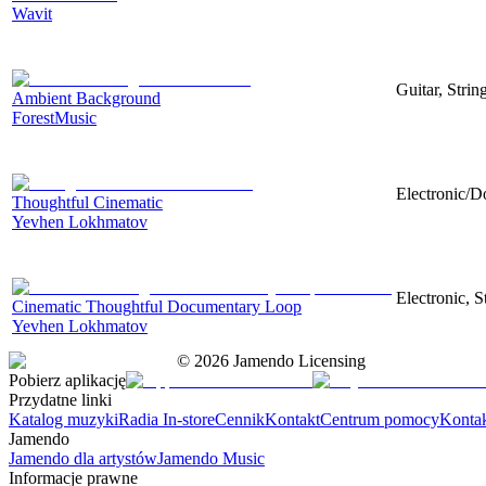
Wavit
Guitar, Strin
Ambient Background
ForestMusic
Electronic/D
Thoughtful Cinematic
Yevhen Lokhmatov
Electronic, 
Cinematic Thoughtful Documentary Loop
Yevhen Lokhmatov
©
2026
Jamendo Licensing
Pobierz aplikację
Przydatne linki
Katalog muzyki
Radia In-store
Cennik
Kontakt
Centrum pomocy
Konta
Jamendo
Jamendo dla artystów
Jamendo Music
Informacje prawne