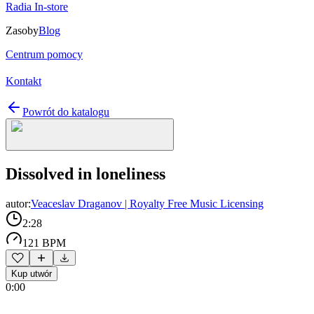
Radia In-store
Zasoby
Blog
Centrum pomocy
Kontakt
Powrót do katalogu
Dissolved in loneliness
autor:
Veaceslav Draganov | Royalty Free Music Licensing
2:28
121 BPM
Kup utwór
0:00