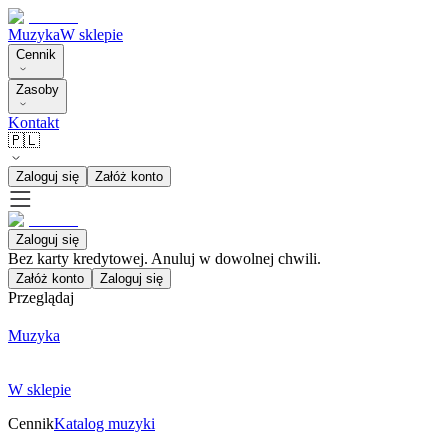
Muzyka
W sklepie
Cennik
Zasoby
Kontakt
🇵🇱
Zaloguj się
Załóż konto
Zaloguj się
Bez karty kredytowej. Anuluj w dowolnej chwili.
Załóż konto
Zaloguj się
Przeglądaj
Muzyka
W sklepie
Cennik
Katalog muzyki