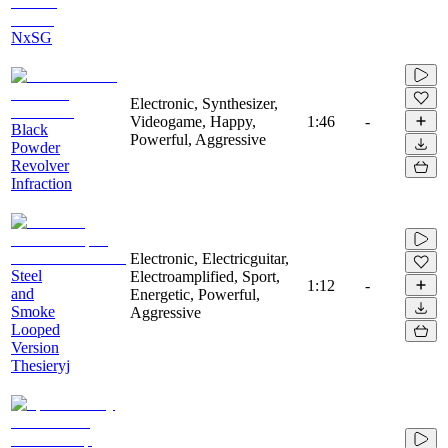
NxSG
Electronic, Synthesizer,
Videogame, Happy,
1:46
-
Black
Powerful, Aggressive
Powder
Revolver
Infraction
Electronic, Electricguitar,
Steel
Electroamplified, Sport,
1:12
-
and
Energetic, Powerful,
Smoke
Aggressive
Looped
Version
Thesieryj