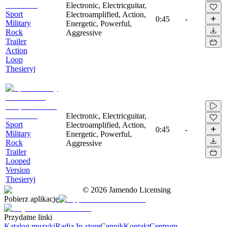
Electronic, Electricguitar,
Sport
Electroamplified, Action,
0:45
-
Military
Energetic, Powerful,
Rock
Aggressive
Trailer
Action
Loop
Thesieryj
Electronic, Electricguitar,
Sport
Electroamplified, Action,
0:45
-
Military
Energetic, Powerful,
Rock
Aggressive
Trailer
Looped
Version
Thesieryj
©
2026
Jamendo Licensing
Pobierz aplikację
Przydatne linki
Katalog muzyki
Radia In-store
Cennik
Kontakt
Centrum