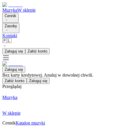
Muzyka
W sklepie
Cennik
Zasoby
Kontakt
🇵🇱
Zaloguj się
Załóż konto
Zaloguj się
Bez karty kredytowej. Anuluj w dowolnej chwili.
Załóż konto
Zaloguj się
Przeglądaj
Muzyka
W sklepie
Cennik
Katalog muzyki