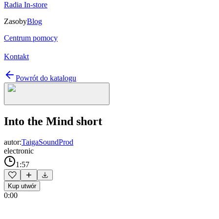
Radia In-store
Zasoby
Blog
Centrum pomocy
Kontakt
Powrót do katalogu
Into the Mind short
autor:
TaigaSoundProd
electronic
1:57
Kup utwór
0:00