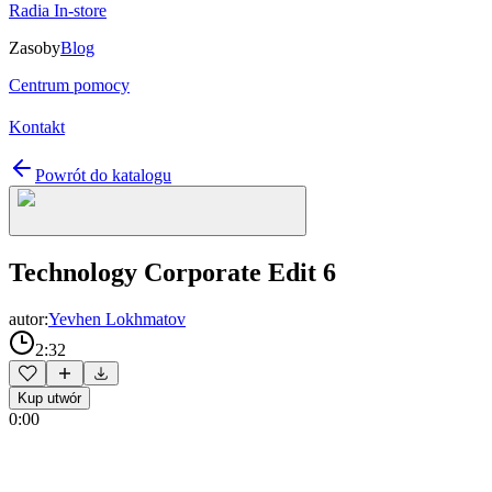
Radia In-store
Zasoby
Blog
Centrum pomocy
Kontakt
Powrót do katalogu
Technology Corporate Edit 6
autor:
Yevhen Lokhmatov
2:32
Kup utwór
0:00