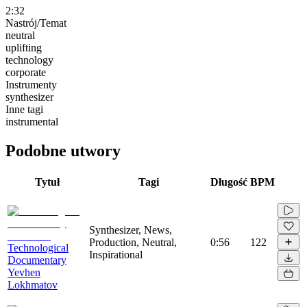
2:32
Nastrój/Temat
neutral
uplifting
technology
corporate
Instrumenty
synthesizer
Inne tagi
instrumental
Podobne utwory
Tytuł
Tagi
Długość
BPM
Synthesizer, News,
Production, Neutral,
0:56
122
Technological
Inspirational
Documentary
Yevhen
Lokhmatov