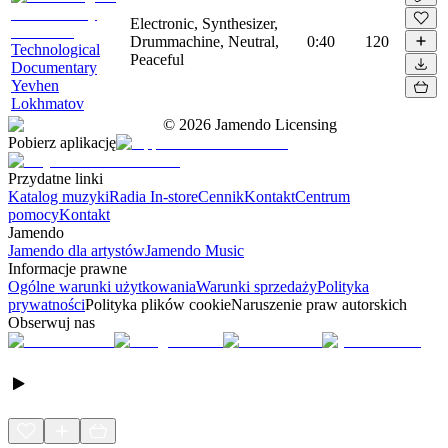
Electronic, Synthesizer,
Drummachine, Neutral,
0:40
120
Technological
Peaceful
Documentary
Yevhen
Lokhmatov
©
2026
Jamendo Licensing
Pobierz aplikację
Przydatne linki
Katalog muzyki
Radia In-store
Cennik
Kontakt
Centrum
pomocy
Kontakt
Jamendo
Jamendo dla artystów
Jamendo Music
Informacje prawne
Ogólne warunki użytkowania
Warunki sprzedaży
Polityka
prywatności
Polityka plików cookie
Naruszenie praw autorskich
Obserwuj nas