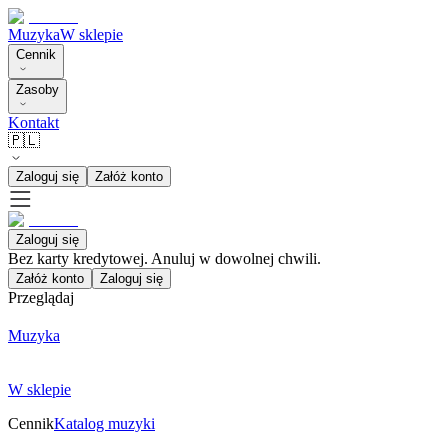
Muzyka
W sklepie
Cennik
Zasoby
Kontakt
🇵🇱
Zaloguj się
Załóż konto
Zaloguj się
Bez karty kredytowej. Anuluj w dowolnej chwili.
Załóż konto
Zaloguj się
Przeglądaj
Muzyka
W sklepie
Cennik
Katalog muzyki