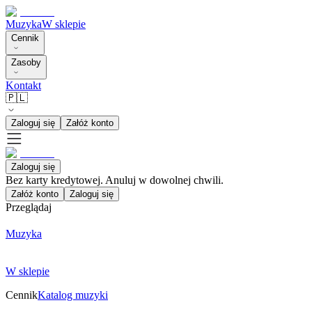
Muzyka
W sklepie
Cennik
Zasoby
Kontakt
🇵🇱
Zaloguj się
Załóż konto
Zaloguj się
Bez karty kredytowej. Anuluj w dowolnej chwili.
Załóż konto
Zaloguj się
Przeglądaj
Muzyka
W sklepie
Cennik
Katalog muzyki