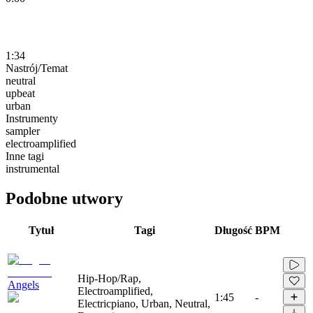
1:34
Nastrój/Temat
neutral
upbeat
urban
Instrumenty
sampler
electroamplified
Inne tagi
instrumental
Podobne utwory
Tytuł
Tagi
Długość
BPM
Hip-Hop/Rap,
Angels
Electroamplified,
1:45
-
Electricpiano, Urban, Neutral,