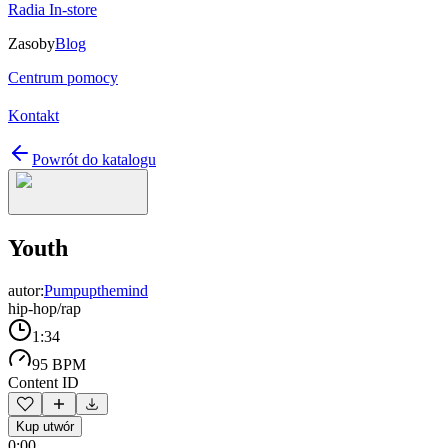
Radia In-store
Zasoby
Blog
Centrum pomocy
Kontakt
Powrót do katalogu
Youth
autor:
Pumpupthemind
hip-hop/rap
1:34
95 BPM
Content ID
Kup utwór
0:00