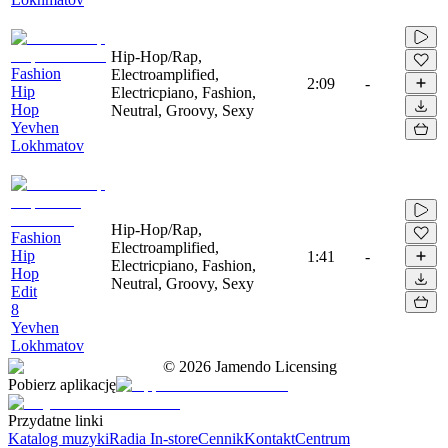
Hip-Hop/Rap,
Fashion
Electroamplified,
2:09
-
Hip
Electricpiano, Fashion,
Hop
Neutral, Groovy, Sexy
Yevhen
Lokhmatov
Hip-Hop/Rap,
Fashion
Electroamplified,
Hip
1:41
-
Electricpiano, Fashion,
Hop
Neutral, Groovy, Sexy
Edit
8
Yevhen
Lokhmatov
©
2026
Jamendo Licensing
Pobierz aplikację
Przydatne linki
Katalog muzyki
Radia In-store
Cennik
Kontakt
Centrum