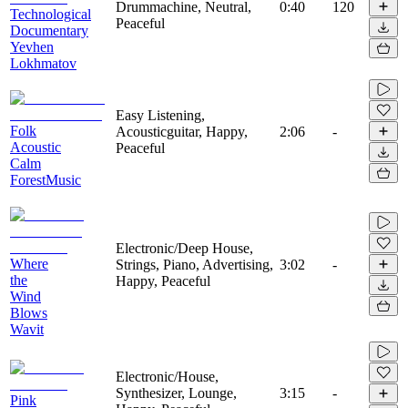
Drummachine, Neutral,
0:40
120
Technological
Peaceful
Documentary
Yevhen
Lokhmatov
Easy Listening,
Folk
Acousticguitar, Happy,
2:06
-
Acoustic
Peaceful
Calm
ForestMusic
Electronic/Deep House,
Where
Strings, Piano, Advertising,
3:02
-
the
Happy, Peaceful
Wind
Blows
Wavit
Electronic/House,
Synthesizer, Lounge,
3:15
-
Pink