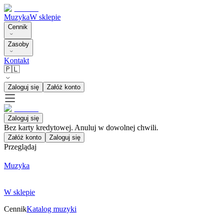
Muzyka
W sklepie
Cennik
Zasoby
Kontakt
🇵🇱
Zaloguj się
Załóż konto
Zaloguj się
Bez karty kredytowej. Anuluj w dowolnej chwili.
Załóż konto
Zaloguj się
Przeglądaj
Muzyka
W sklepie
Cennik
Katalog muzyki