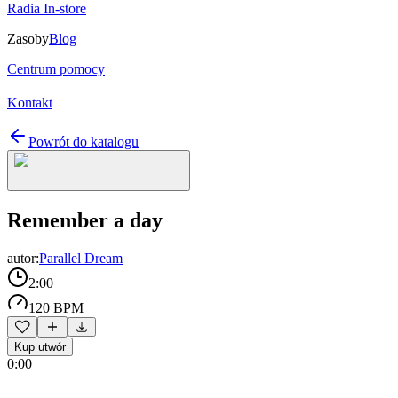
Radia In-store
Zasoby
Blog
Centrum pomocy
Kontakt
Powrót do katalogu
Remember a day
autor:
Parallel Dream
2:00
120 BPM
Kup utwór
0:00