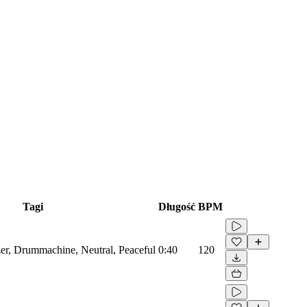
Tagi
Długość
BPM
zer, Drummachine, Neutral, Peaceful
0:40
120