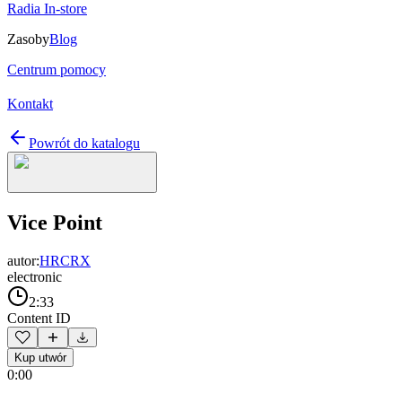
Radia In-store
Zasoby
Blog
Centrum pomocy
Kontakt
Powrót do katalogu
Vice Point
autor:
HRCRX
electronic
2:33
Content ID
Kup utwór
0:00