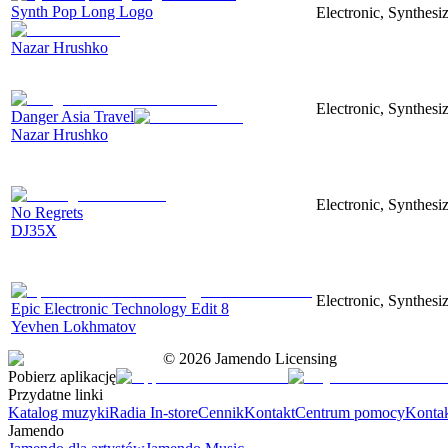
Synth Pop Long Logo
Electronic, Synthesi
Nazar Hrushko
Electronic, Synthesi
Danger Asia Travel
Nazar Hrushko
Electronic, Synthesiz
No Regrets
DJ35X
Electronic, Synthesiz
Epic Electronic Technology Edit 8
Yevhen Lokhmatov
©
2026
Jamendo Licensing
Pobierz aplikację
Przydatne linki
Katalog muzyki
Radia In-store
Cennik
Kontakt
Centrum pomocy
Konta
Jamendo