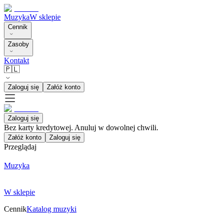
Muzyka
W sklepie
Cennik
Zasoby
Kontakt
🇵🇱
Zaloguj się
Załóż konto
Zaloguj się
Bez karty kredytowej. Anuluj w dowolnej chwili.
Załóż konto
Zaloguj się
Przeglądaj
Muzyka
W sklepie
Cennik
Katalog muzyki