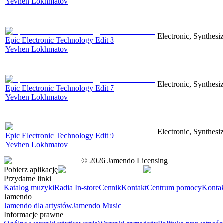
Yevhen Lokhmatov
Electronic, Synthesiz
Epic Electronic Technology Edit 8
Yevhen Lokhmatov
Electronic, Synthesiz
Epic Electronic Technology Edit 7
Yevhen Lokhmatov
Electronic, Synthesiz
Epic Electronic Technology Edit 9
Yevhen Lokhmatov
©
2026
Jamendo Licensing
Pobierz aplikację
Przydatne linki
Katalog muzyki
Radia In-store
Cennik
Kontakt
Centrum pomocy
Konta
Jamendo
Jamendo dla artystów
Jamendo Music
Informacje prawne