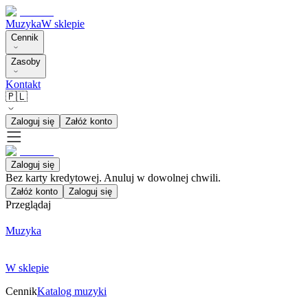
Muzyka
W sklepie
Cennik
Zasoby
Kontakt
🇵🇱
Zaloguj się
Załóż konto
Zaloguj się
Bez karty kredytowej. Anuluj w dowolnej chwili.
Załóż konto
Zaloguj się
Przeglądaj
Muzyka
W sklepie
Cennik
Katalog muzyki