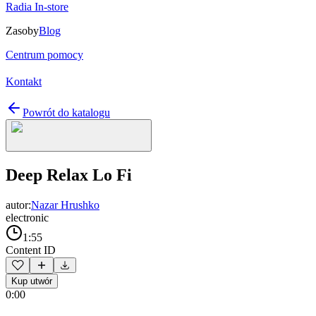
Radia In-store
Zasoby
Blog
Centrum pomocy
Kontakt
Powrót do katalogu
Deep Relax Lo Fi
autor:
Nazar Hrushko
electronic
1:55
Content ID
Kup utwór
0:00