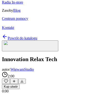
Radia In-store
Zasoby
Blog
Centrum pomocy
Kontakt
Powrót do katalogu
Innovation Relax Tech
autor:
WigwamStudio
2:00
Kup utwór
0:00