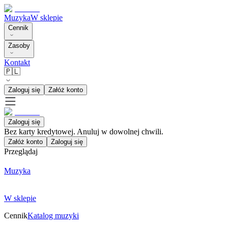
Muzyka
W sklepie
Cennik
Zasoby
Kontakt
🇵🇱
Zaloguj się
Załóż konto
Zaloguj się
Bez karty kredytowej. Anuluj w dowolnej chwili.
Załóż konto
Zaloguj się
Przeglądaj
Muzyka
W sklepie
Cennik
Katalog muzyki