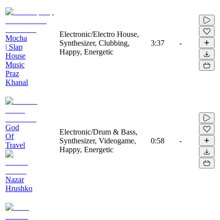
Electronic/Electro House,
Mocha
Synthesizer, Clubbing,
3:37
-
| Slap
Happy, Energetic
House
Music
Praz
Khanal
God
Electronic/Drum & Bass,
Of
Synthesizer, Videogame,
0:58
-
Travel
Happy, Energetic
Nazar
Hrushko