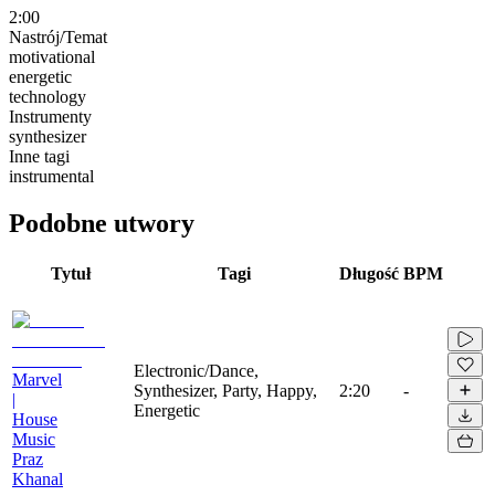
2:00
Nastrój/Temat
motivational
energetic
technology
Instrumenty
synthesizer
Inne tagi
instrumental
Podobne utwory
Tytuł
Tagi
Długość
BPM
Electronic/Dance,
Marvel
Synthesizer, Party, Happy,
2:20
-
|
Energetic
House
Music
Praz
Khanal