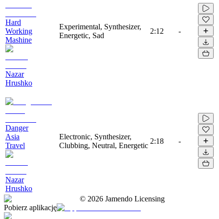
Hard
Experimental, Synthesizer,
Working
2:12
-
Energetic, Sad
Mashine
Nazar
Hrushko
Danger
Asia
Electronic, Synthesizer,
2:18
-
Travel
Clubbing, Neutral, Energetic
Nazar
Hrushko
©
2026
Jamendo Licensing
Pobierz aplikację