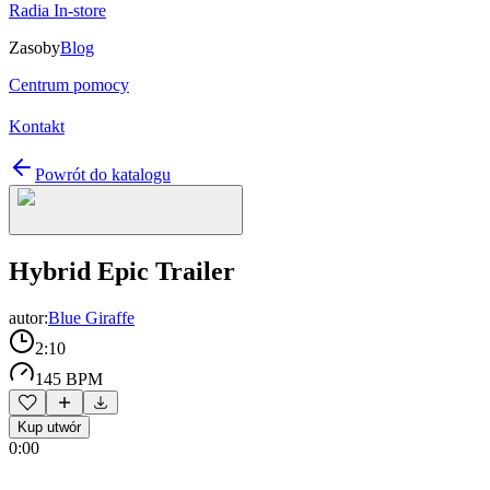
Radia In-store
Zasoby
Blog
Centrum pomocy
Kontakt
Powrót do katalogu
Hybrid Epic Trailer
autor:
Blue Giraffe
2:10
145 BPM
Kup utwór
0:00