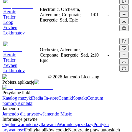
Electronic, Orchestra,
Heroic
Adventure, Corporate,
1:01
-
Trailer
Energetic, Sad, Epic
Loop
Yevhen
Lokhmatov
Orchestra, Adventure,
Heroic
Corporate, Energetic, Sad,
2:10
-
Trailer
Epic
Yevhen
Lokhmatov
©
2026
Jamendo Licensing
Pobierz aplikację
Przydatne linki
Katalog muzyki
Radia In-store
Cennik
Kontakt
Centrum
pomocy
Kontakt
Jamendo
Jamendo dla artystów
Jamendo Music
Informacje prawne
Ogólne warunki użytkowania
Warunki sprzedaży
Polityka
prywatności
Polityka plików cookie
Naruszenie praw autorskich