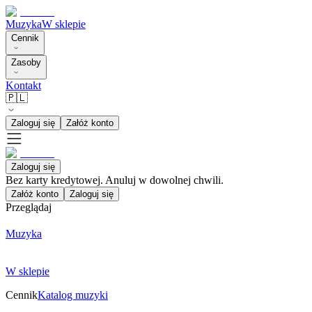
Muzyka
W sklepie
Cennik
Zasoby
Kontakt
🇵🇱
Zaloguj się
Załóż konto
Zaloguj się
Bez karty kredytowej. Anuluj w dowolnej chwili.
Załóż konto
Zaloguj się
Przeglądaj
Muzyka
W sklepie
Cennik
Katalog muzyki