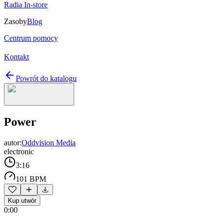
Radia In-store
Zasoby
Blog
Centrum pomocy
Kontakt
Powrót do katalogu
Power
autor:
Oddvision Media
electronic
3:16
101 BPM
Kup utwór
0:00