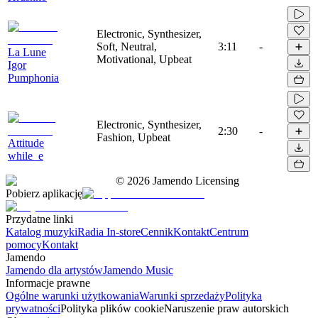
Electronic, Synthesizer,
Soft, Neutral,
3:11
-
La Lune
Motivational, Upbeat
Igor
Pumphonia
Electronic, Synthesizer,
2:30
-
Fashion, Upbeat
Attitude
while_e
©
2026
Jamendo Licensing
Pobierz aplikację
Przydatne linki
Katalog muzyki
Radia In-store
Cennik
Kontakt
Centrum
pomocy
Kontakt
Jamendo
Jamendo dla artystów
Jamendo Music
Informacje prawne
Ogólne warunki użytkowania
Warunki sprzedaży
Polityka
prywatności
Polityka plików cookie
Naruszenie praw autorskich