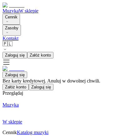
Muzyka
W sklepie
Cennik
Zasoby
Kontakt
🇵🇱
Zaloguj się
Załóż konto
Zaloguj się
Bez karty kredytowej. Anuluj w dowolnej chwili.
Załóż konto
Zaloguj się
Przeglądaj
Muzyka
W sklepie
Cennik
Katalog muzyki