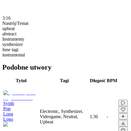
3:16
Nastrój/Temat
upbeat
abstract
Instrumenty
synthesizer
Inne tagi
instrumental
Podobne utwory
Tytuł
Tagi
Długość
BPM
Synth
Pop
Electronic, Synthesizer,
Long
Videogame, Neutral,
1:36
-
Logo
Upbeat