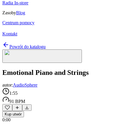
Radia In-store
Zasoby
Blog
Centrum pomocy
Kontakt
Powrót do katalogu
Emotional Piano and Strings
autor:
AudioSphere
1:55
91 BPM
Kup utwór
0:00