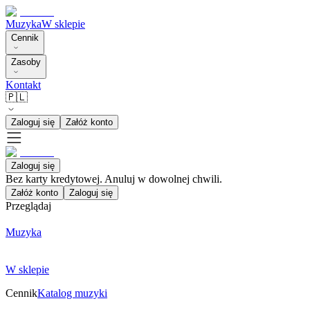
Muzyka
W sklepie
Cennik
Zasoby
Kontakt
🇵🇱
Zaloguj się
Załóż konto
Zaloguj się
Bez karty kredytowej. Anuluj w dowolnej chwili.
Załóż konto
Zaloguj się
Przeglądaj
Muzyka
W sklepie
Cennik
Katalog muzyki