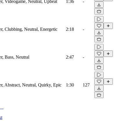
zer, Videogame, Neutral, Upbeat
1:36
-
er, Clubbing, Neutral, Energetic
2:18
-
er, Bass, Neutral
2:47
-
er, Abstract, Neutral, Quirky, Epic
1:30
127
kt