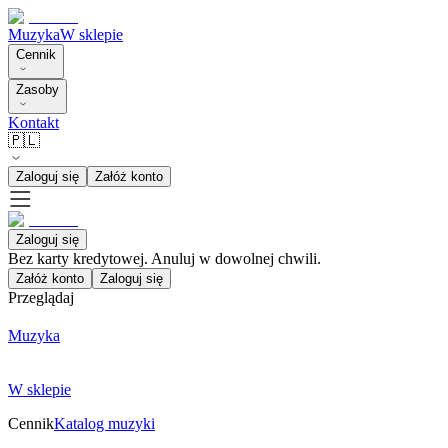
Muzyka
W sklepie
Cennik
Zasoby
Kontakt
🇵🇱
Zaloguj się
Załóż konto
Zaloguj się
Bez karty kredytowej. Anuluj w dowolnej chwili.
Załóż konto
Zaloguj się
Przeglądaj
Muzyka
W sklepie
Cennik
Katalog muzyki