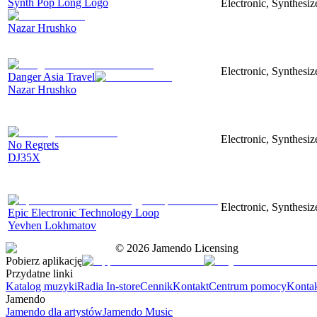
Synth Pop Long Logo
Electronic, Synthesi
Nazar Hrushko
Electronic, Synthesiz
Danger Asia Travel
Nazar Hrushko
Electronic, Synthesiz
No Regrets
DJ35X
Electronic, Synthesiz
Epic Electronic Technology Loop
Yevhen Lokhmatov
©
2026
Jamendo Licensing
Pobierz aplikację
Przydatne linki
Katalog muzyki
Radia In-store
Cennik
Kontakt
Centrum pomocy
Konta
Jamendo
Jamendo dla artystów
Jamendo Music