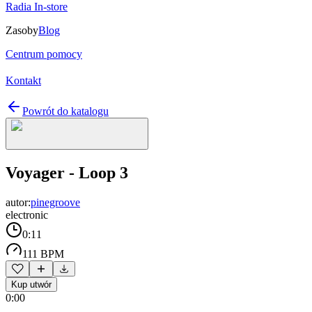
Radia In-store
Zasoby
Blog
Centrum pomocy
Kontakt
Powrót do katalogu
Voyager - Loop 3
autor:
pinegroove
electronic
0:11
111 BPM
Kup utwór
0:00