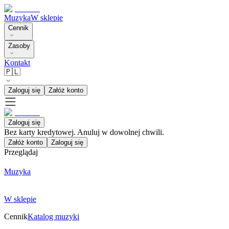
Muzyka
W sklepie
Cennik
Zasoby
Kontakt
🇵🇱
Zaloguj się
Załóż konto
Zaloguj się
Bez karty kredytowej. Anuluj w dowolnej chwili.
Załóż konto
Zaloguj się
Przeglądaj
Muzyka
W sklepie
Cennik
Katalog muzyki