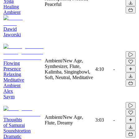
Yoga
Peaceful
Healing
Ambient
Dawid
Jaworski
Ambient/New Age,
Flowing
Synthesizer, Flute,
Presence
4:10
-
Kalimba, Singingbowl,
Relaxing
Soft, Neutral, Meditative
Meditative
Ambient
Alex
Saym
Ambient/New Age,
Thoughts
3:03
-
Flute, Dreamy
of Samurai
Soundstortion
Dramatic