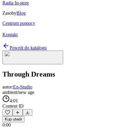
Radia In-store
Zasoby
Blog
Centrum pomocy
Kontakt
Powrót do katalogu
Through Dreams
autor:
En-Studio
ambient/new age
4:01
Content ID
Kup utwór
0:00