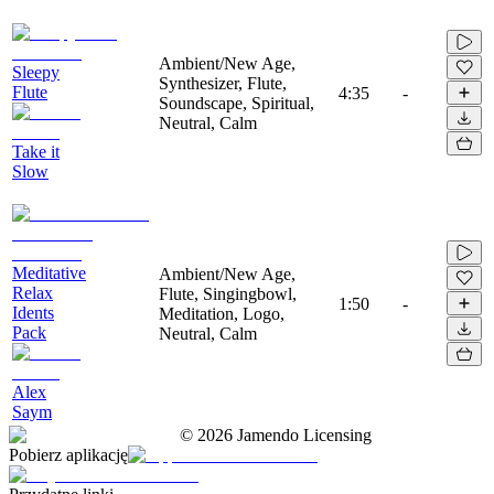
Ambient/New Age,
Sleepy
Synthesizer, Flute,
Flute
4:35
-
Soundscape, Spiritual,
Neutral, Calm
Take it
Slow
Meditative
Ambient/New Age,
Relax
Flute, Singingbowl,
1:50
-
Idents
Meditation, Logo,
Pack
Neutral, Calm
Alex
Saym
©
2026
Jamendo Licensing
Pobierz aplikację