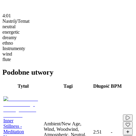
4:01
Nastrój/Temat
neutral
energetic
dreamy
ethno
Instrumenty
wind
flute
Podobne utwory
Tytuł
Tagi
Długość
BPM
Inner
Ambient/New Age,
Stillness -
Wind, Woodwind,
Meditation
2:51
-
Atmospheric, Neutral,