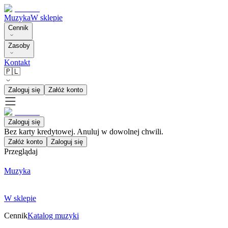
Muzyka
W sklepie
Cennik
Zasoby
Kontakt
🇵🇱
Zaloguj się
Załóż konto
Zaloguj się
Bez karty kredytowej. Anuluj w dowolnej chwili.
Załóż konto
Zaloguj się
Przeglądaj
Muzyka
W sklepie
Cennik
Katalog muzyki