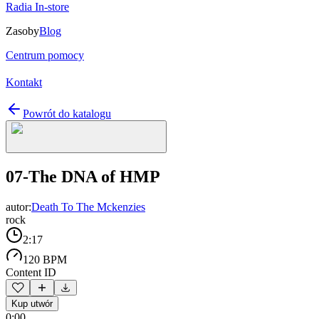
Radia In-store
Zasoby
Blog
Centrum pomocy
Kontakt
Powrót do katalogu
07-The DNA of HMP
autor:
Death To The Mckenzies
rock
2:17
120 BPM
Content ID
Kup utwór
0:00