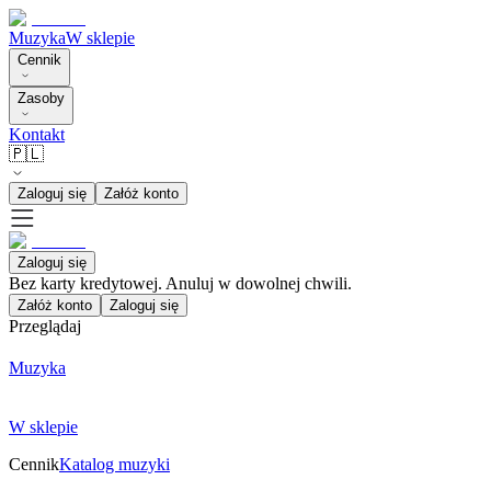
Muzyka
W sklepie
Cennik
Zasoby
Kontakt
🇵🇱
Zaloguj się
Załóż konto
Zaloguj się
Bez karty kredytowej. Anuluj w dowolnej chwili.
Załóż konto
Zaloguj się
Przeglądaj
Muzyka
W sklepie
Cennik
Katalog muzyki