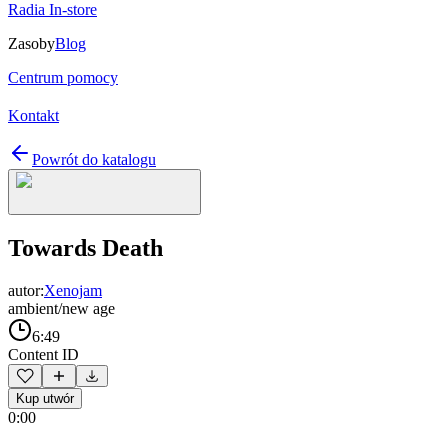
Radia In-store
Zasoby
Blog
Centrum pomocy
Kontakt
Powrót do katalogu
Towards Death
autor:
Xenojam
ambient/new age
6:49
Content ID
Kup utwór
0:00