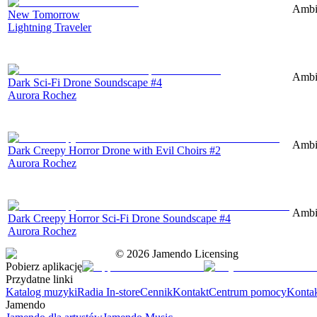
Ambie
New Tomorrow
Lightning Traveler
Ambie
Dark Sci-Fi Drone Soundscape #4
Aurora Rochez
Ambie
Dark Creepy Horror Drone with Evil Choirs #2
Aurora Rochez
Ambie
Dark Creepy Horror Sci-Fi Drone Soundscape #4
Aurora Rochez
©
2026
Jamendo Licensing
Pobierz aplikację
Przydatne linki
Katalog muzyki
Radia In-store
Cennik
Kontakt
Centrum pomocy
Konta
Jamendo