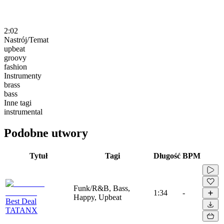
2:02
Nastrój/Temat
upbeat
groovy
fashion
Instrumenty
brass
bass
Inne tagi
instrumental
Podobne utwory
Tytuł
Tagi
Długość
BPM
Funk/R&B, Bass,
1:34
-
Happy, Upbeat
Best Deal
TATANX