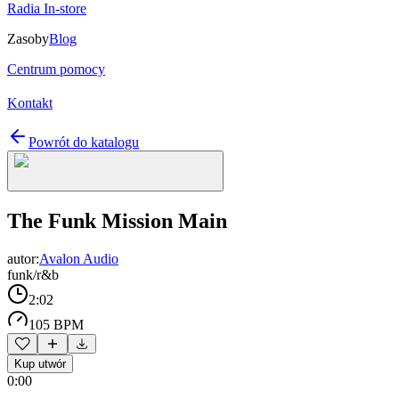
Radia In-store
Zasoby
Blog
Centrum pomocy
Kontakt
Powrót do katalogu
The Funk Mission Main
autor:
Avalon Audio
funk/r&b
2:02
105 BPM
Kup utwór
0:00