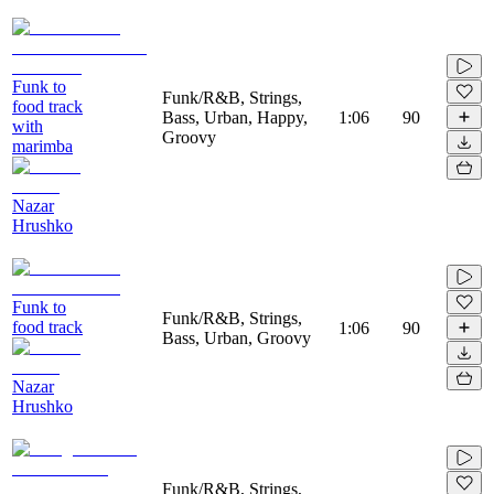
Funk to
Funk/R&B, Strings,
food track
Bass, Urban, Happy,
1:06
90
with
Groovy
marimba
Nazar
Hrushko
Funk to
Funk/R&B, Strings,
food track
1:06
90
Bass, Urban, Groovy
Nazar
Hrushko
Funk/R&B, Strings,