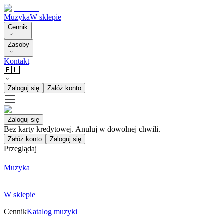
Muzyka
W sklepie
Cennik
Zasoby
Kontakt
🇵🇱
Zaloguj się
Załóż konto
Zaloguj się
Bez karty kredytowej. Anuluj w dowolnej chwili.
Załóż konto
Zaloguj się
Przeglądaj
Muzyka
W sklepie
Cennik
Katalog muzyki