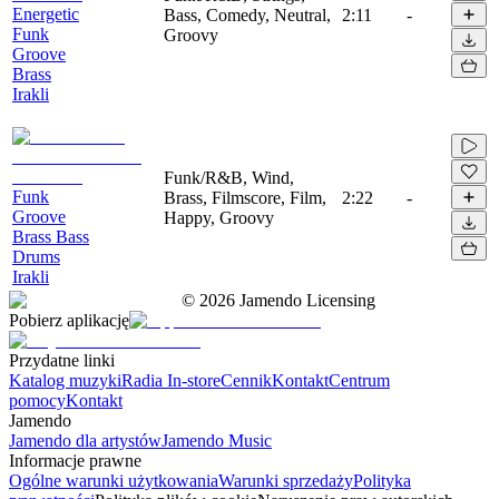
Energetic
Bass, Comedy, Neutral,
2:11
-
Funk
Groovy
Groove
Brass
Irakli
Funk/R&B, Wind,
Funk
Brass, Filmscore, Film,
2:22
-
Groove
Happy, Groovy
Brass Bass
Drums
Irakli
©
2026
Jamendo Licensing
Pobierz aplikację
Przydatne linki
Katalog muzyki
Radia In-store
Cennik
Kontakt
Centrum
pomocy
Kontakt
Jamendo
Jamendo dla artystów
Jamendo Music
Informacje prawne
Ogólne warunki użytkowania
Warunki sprzedaży
Polityka