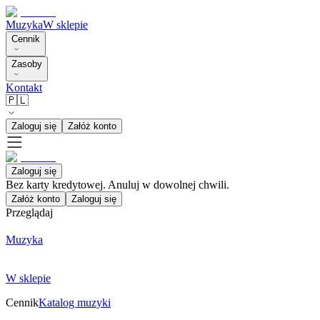
Muzyka
W sklepie
Cennik
Zasoby
Kontakt
🇵🇱
Zaloguj się
Załóż konto
Zaloguj się
Bez karty kredytowej. Anuluj w dowolnej chwili.
Załóż konto
Zaloguj się
Przeglądaj
Muzyka
W sklepie
Cennik
Katalog muzyki