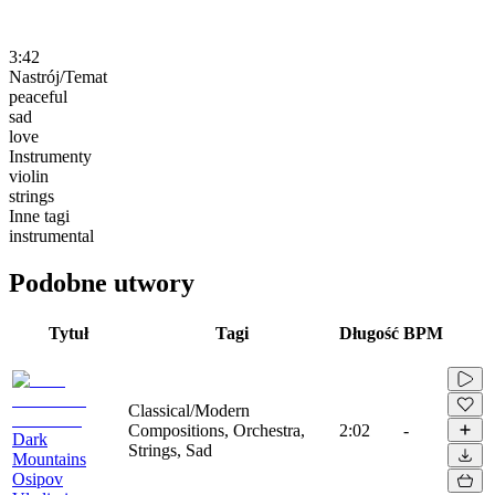
3:42
Nastrój/Temat
peaceful
sad
love
Instrumenty
violin
strings
Inne tagi
instrumental
Podobne utwory
Tytuł
Tagi
Długość
BPM
Classical/Modern
Compositions, Orchestra,
2:02
-
Dark
Strings, Sad
Mountains
Osipov