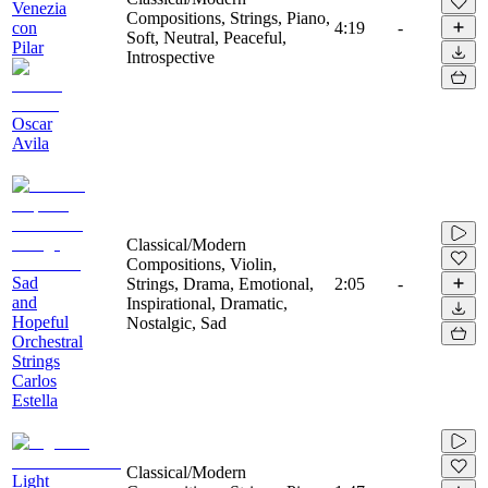
Venezia
Compositions, Strings, Piano,
con
4:19
-
Soft, Neutral, Peaceful,
Pilar
Introspective
Oscar
Avila
Classical/Modern
Compositions, Violin,
Sad
Strings, Drama, Emotional,
2:05
-
and
Inspirational, Dramatic,
Hopeful
Nostalgic, Sad
Orchestral
Strings
Carlos
Estella
Classical/Modern
Light