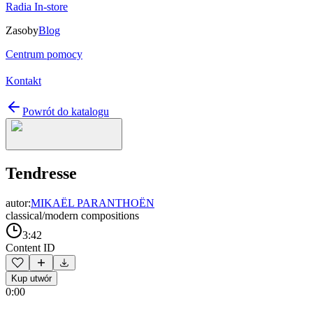
Radia In-store
Zasoby
Blog
Centrum pomocy
Kontakt
Powrót do katalogu
Tendresse
autor:
MIKAËL PARANTHOËN
classical/modern compositions
3:42
Content ID
Kup utwór
0:00