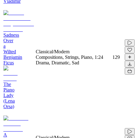
Vladimir
Sadness
Over
a
Wilted
Classical/Modern
Benjamin
Compositions, Strings, Piano,
1:24
129
Ficus
Drama, Dramatic, Sad
The
Piano
Lady
(Lena
Orsa)
A
Classical/Modern