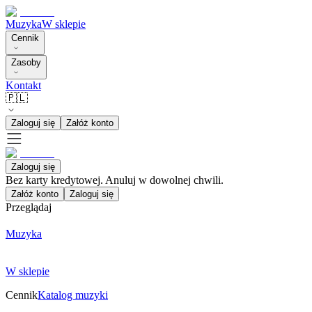
Muzyka
W sklepie
Cennik
Zasoby
Kontakt
🇵🇱
Zaloguj się
Załóż konto
Zaloguj się
Bez karty kredytowej. Anuluj w dowolnej chwili.
Załóż konto
Zaloguj się
Przeglądaj
Muzyka
W sklepie
Cennik
Katalog muzyki