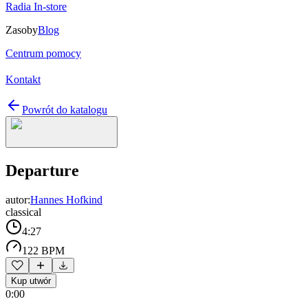
Radia In-store
Zasoby
Blog
Centrum pomocy
Kontakt
Powrót do katalogu
Departure
autor:
Hannes Hofkind
classical
4:27
122 BPM
Kup utwór
0:00