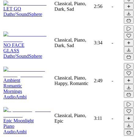
Classical, Piano,
2:56
-
LET GO
Dark, Sad
Datho'SoundSphere
Classical, Piano,
3:34
-
NO FACE
Dark, Sad
GLASS
Datho'SoundSphere
Classical, Piano,
Ambient
2:49
-
Happy, Romantic
Romantic
Mornings
AudioAmbi
Classical, Piano,
3:11
-
Epic Moonlight
Epic
Piano
AudioAmbi