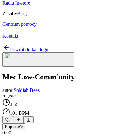
Radia In-store
Zasoby
Blog
Centrum pomocy
Kontakt
Powrót do katalogu
Mec Low-Comm'unity
autor:
Soldiah Beez
reggae
3:55
101 BPM
Kup utwór
0:00