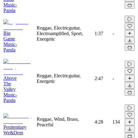
Music-
Panda
Reggae, Electricguitar,
Big
Electroamplified, Sport,
1:37
-
Game
Energetic
Music-
Panda
Reggae, Electricguitar,
Above
2:47
-
Energetic
The
Valley
Music-
Panda
Reggae, Wind, Brass,
4:28
134
Peaceful
Penitentiary
We&Dem