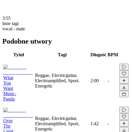
3:55
Inne tagi
vocal - male
Podobne utwory
Tytuł
Tagi
Długość
BPM
Reggae, Electricguitar,
What
Electroamplified, Sport,
2:00
-
You
Energetic
Want
Music-
Panda
Reggae, Electricguitar,
Over
Electroamplified, Sport,
1:42
-
The
Energetic
Limit