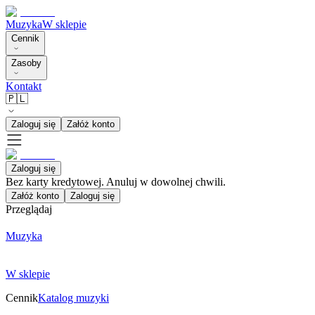
Muzyka
W sklepie
Cennik
Zasoby
Kontakt
🇵🇱
Zaloguj się
Załóż konto
Zaloguj się
Bez karty kredytowej. Anuluj w dowolnej chwili.
Załóż konto
Zaloguj się
Przeglądaj
Muzyka
W sklepie
Cennik
Katalog muzyki