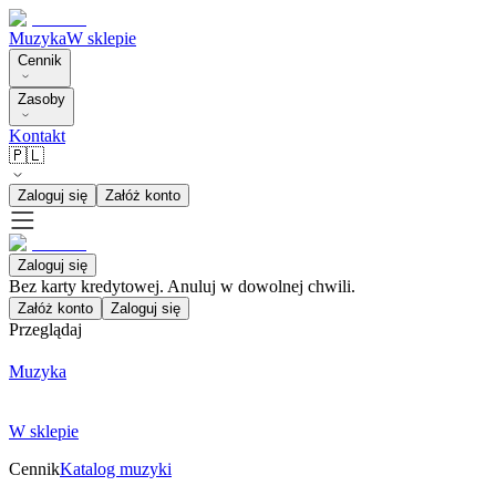
Muzyka
W sklepie
Cennik
Zasoby
Kontakt
🇵🇱
Zaloguj się
Załóż konto
Zaloguj się
Bez karty kredytowej. Anuluj w dowolnej chwili.
Załóż konto
Zaloguj się
Przeglądaj
Muzyka
W sklepie
Cennik
Katalog muzyki