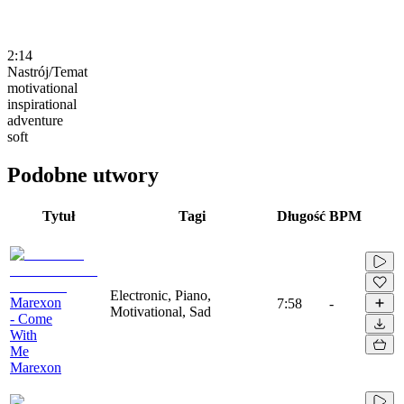
2:14
Nastrój/Temat
motivational
inspirational
adventure
soft
Podobne utwory
Tytuł
Tagi
Długość
BPM
Electronic, Piano,
Marexon
7:58
-
Motivational, Sad
- Come
With
Me
Marexon