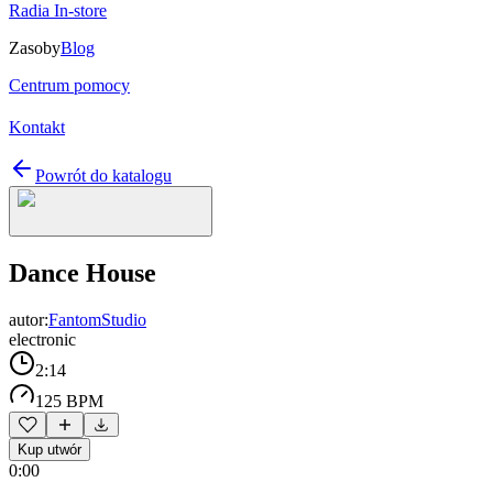
Radia In-store
Zasoby
Blog
Centrum pomocy
Kontakt
Powrót do katalogu
Dance House
autor:
FantomStudio
electronic
2:14
125 BPM
Kup utwór
0:00