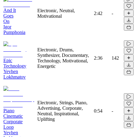
And It
Electronic, Neutral,
2:42
-
Goes
Motivational
On
Igor
Pumphonia
Electronic, Drums,
Synthesizer, Documentary,
2:36
142
Epic
Technology, Motivational,
Technology
Energetic
Yevhen
Lokhmatov
Electronic, Strings, Piano,
Advertising, Corporate,
Piano
0:54
-
Neutral, Inspirational,
Cinematic
Uplifting
Corporate
Loop
Yevhen