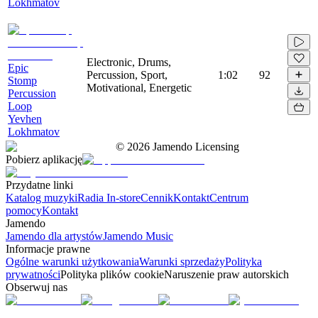
Lokhmatov
Electronic, Drums,
Epic
Percussion, Sport,
1:02
92
Stomp
Motivational, Energetic
Percussion
Loop
Yevhen
Lokhmatov
©
2026
Jamendo Licensing
Pobierz aplikację
Przydatne linki
Katalog muzyki
Radia In-store
Cennik
Kontakt
Centrum
pomocy
Kontakt
Jamendo
Jamendo dla artystów
Jamendo Music
Informacje prawne
Ogólne warunki użytkowania
Warunki sprzedaży
Polityka
prywatności
Polityka plików cookie
Naruszenie praw autorskich
Obserwuj nas