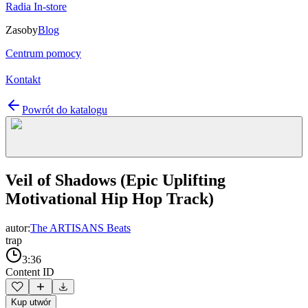
Radia In-store
Zasoby
Blog
Centrum pomocy
Kontakt
Powrót do katalogu
Veil of Shadows (Epic Uplifting
Motivational Hip Hop Track)
autor:
The ARTISANS Beats
trap
3:36
Content ID
Kup utwór