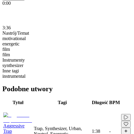
0:00
3:36
Nastrój/Temat
motivational
energetic
film
film
Instrumenty
synthesizer
Inne tagi
instrumental
Podobne utwory
Tytuł
Tagi
Długość
BPM
Aggressive
Trap, Synthesizer, Urban,
Trap
1:38
-
Neutral, Energetic