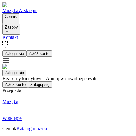
Muzyka
W sklepie
Cennik
Zasoby
Kontakt
🇵🇱
Zaloguj się
Załóż konto
Zaloguj się
Bez karty kredytowej. Anuluj w dowolnej chwili.
Załóż konto
Zaloguj się
Przeglądaj
Muzyka
W sklepie
Cennik
Katalog muzyki