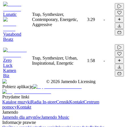
Lunatic
Trap, Synthesizer,
Contemporary, Energetic,
3:29
-
Aggressive
Vagabond
Beatz
Trap, Synthesizer, Urban,
Zero
1:58
-
Inspirational, Energetic
Luck
Kamen
Biz
©
2026
Jamendo Licensing
Pobierz aplikację
Przydatne linki
Katalog muzyki
Radia In-store
Cennik
Kontakt
Centrum
pomocy
Kontakt
Jamendo
Jamendo dla artystów
Jamendo Music
Informacje prawne