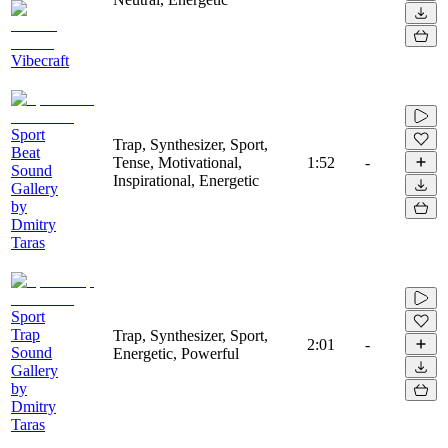
Vibecraft
Sport
Trap, Synthesizer, Sport,
Beat
Tense, Motivational,
1:52
-
Sound
Inspirational, Energetic
Gallery
by
Dmitry
Taras
Sport
Trap
Trap, Synthesizer, Sport,
2:01
-
Sound
Energetic, Powerful
Gallery
by
Dmitry
Taras