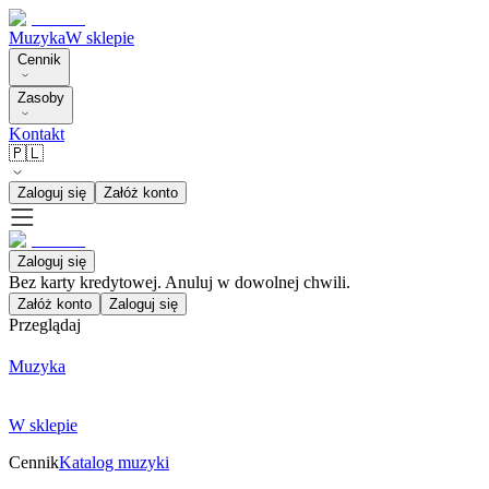
Muzyka
W sklepie
Cennik
Zasoby
Kontakt
🇵🇱
Zaloguj się
Załóż konto
Zaloguj się
Bez karty kredytowej. Anuluj w dowolnej chwili.
Załóż konto
Zaloguj się
Przeglądaj
Muzyka
W sklepie
Cennik
Katalog muzyki