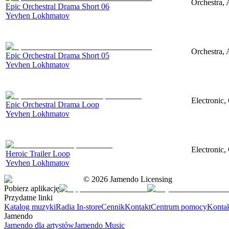
Orchestra, 
Epic Orchestral Drama Short 06
Yevhen Lokhmatov
Orchestra, 
Epic Orchestral Drama Short 05
Yevhen Lokhmatov
Electronic,
Epic Orchestral Drama Loop
Yevhen Lokhmatov
Electronic,
Heroic Trailer Loop
Yevhen Lokhmatov
©
2026
Jamendo Licensing
Pobierz aplikację
Przydatne linki
Katalog muzyki
Radia In-store
Cennik
Kontakt
Centrum pomocy
Konta
Jamendo
Jamendo dla artystów
Jamendo Music