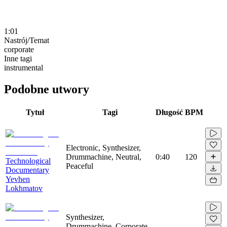
1:01
Nastrój/Temat
corporate
Inne tagi
instrumental
Podobne utwory
Tytuł
Tagi
Długość
BPM
Electronic, Synthesizer,
Drummachine, Neutral,
0:40
120
Technological
Peaceful
Documentary
Yevhen
Lokhmatov
Synthesizer,
Drummachine, Corporate,