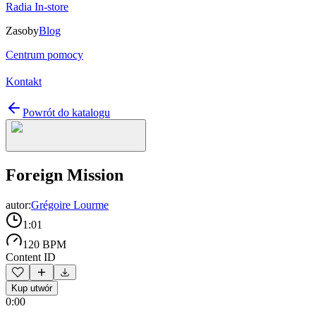
Radia In-store
Zasoby
Blog
Centrum pomocy
Kontakt
Powrót do katalogu
Foreign Mission
autor:
Grégoire Lourme
1:01
120 BPM
Content ID
Kup utwór
0:00