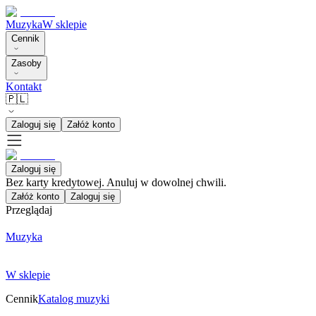
Muzyka
W sklepie
Cennik
Zasoby
Kontakt
🇵🇱
Zaloguj się
Załóż konto
Zaloguj się
Bez karty kredytowej. Anuluj w dowolnej chwili.
Załóż konto
Zaloguj się
Przeglądaj
Muzyka
W sklepie
Cennik
Katalog muzyki