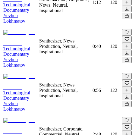
1:12
120
Technological
News, Neutral,
Documentary
Inspirational
Yevhen
Lokhmatov
Synthesizer, News,
Production, Neutral,
0:40
120
Technological
Inspirational
Documentary
Yevhen
Lokhmatov
Synthesizer, News,
Production, Neutral,
0:56
122
Technological
Inspirational
Documentary
Yevhen
Lokhmatov
Synthesizer, Corporate,
Commercial, Neutral,
2:48
120