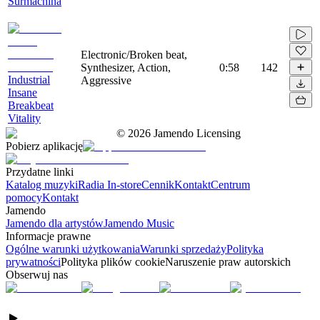
Surmachina
Electronic/Broken beat,
Synthesizer, Action,
0:58
142
Industrial
Aggressive
Insane
Breakbeat
Vitality
©
2026
Jamendo Licensing
Pobierz aplikację
Przydatne linki
Katalog muzyki
Radia In-store
Cennik
Kontakt
Centrum
pomocy
Kontakt
Jamendo
Jamendo dla artystów
Jamendo Music
Informacje prawne
Ogólne warunki użytkowania
Warunki sprzedaży
Polityka
prywatności
Polityka plików cookie
Naruszenie praw autorskich
Obserwuj nas