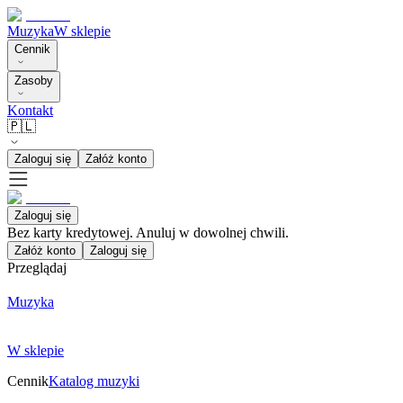
Muzyka
W sklepie
Cennik
Zasoby
Kontakt
🇵🇱
Zaloguj się
Załóż konto
Zaloguj się
Bez karty kredytowej. Anuluj w dowolnej chwili.
Załóż konto
Zaloguj się
Przeglądaj
Muzyka
W sklepie
Cennik
Katalog muzyki