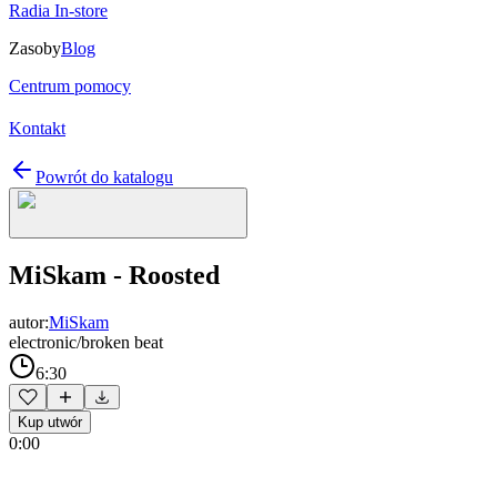
Radia In-store
Zasoby
Blog
Centrum pomocy
Kontakt
Powrót do katalogu
MiSkam - Roosted
autor:
MiSkam
electronic/broken beat
6:30
Kup utwór
0:00