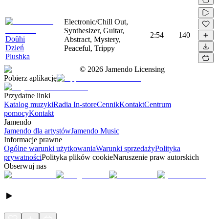
Electronic/Chill Out,
Synthesizer, Guitar,
2:54
140
Doŭhi
Abstract, Mystery,
Dzień
Peaceful, Trippy
Plushka
©
2026
Jamendo Licensing
Pobierz aplikację
Przydatne linki
Katalog muzyki
Radia In-store
Cennik
Kontakt
Centrum
pomocy
Kontakt
Jamendo
Jamendo dla artystów
Jamendo Music
Informacje prawne
Ogólne warunki użytkowania
Warunki sprzedaży
Polityka
prywatności
Polityka plików cookie
Naruszenie praw autorskich
Obserwuj nas