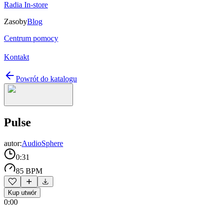
Radia In-store
Zasoby
Blog
Centrum pomocy
Kontakt
Powrót do katalogu
Pulse
autor:
AudioSphere
0:31
85 BPM
Kup utwór
0:00