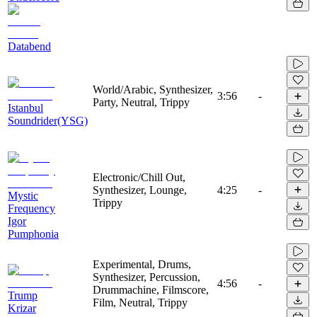
Databend
World/Arabic, Synthesizer,
3:56
-
Party, Neutral, Trippy
Istanbul
Soundrider(YSG)
Electronic/Chill Out,
Synthesizer, Lounge,
4:25
-
Mystic
Trippy
Frequency
Igor
Pumphonia
Experimental, Drums,
Synthesizer, Percussion,
4:56
-
Drummachine, Filmscore,
Trump
Film, Neutral, Trippy
Krizar