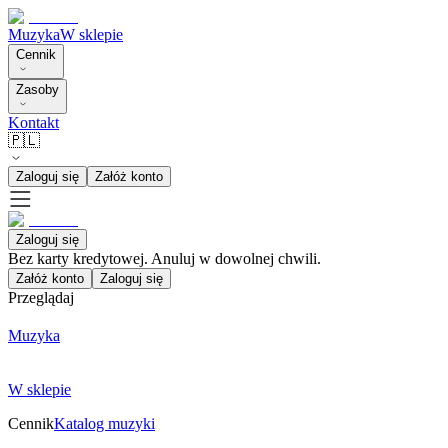
Muzyka
W sklepie
Cennik
Zasoby
Kontakt
🇵🇱
Zaloguj się
Załóż konto
Zaloguj się
Bez karty kredytowej. Anuluj w dowolnej chwili.
Załóż konto
Zaloguj się
Przeglądaj
Muzyka
W sklepie
Cennik
Katalog muzyki