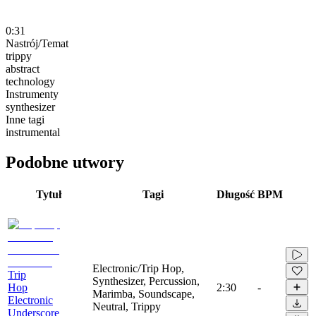
0:31
Nastrój/Temat
trippy
abstract
technology
Instrumenty
synthesizer
Inne tagi
instrumental
Podobne utwory
Tytuł
Tagi
Długość
BPM
Electronic/Trip Hop,
Trip
Synthesizer, Percussion,
Hop
2:30
-
Marimba, Soundscape,
Electronic
Neutral, Trippy
Underscore