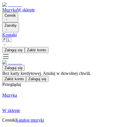
Muzyka
W sklepie
Cennik
Zasoby
Kontakt
🇵🇱
Zaloguj się
Załóż konto
Zaloguj się
Bez karty kredytowej. Anuluj w dowolnej chwili.
Załóż konto
Zaloguj się
Przeglądaj
Muzyka
W sklepie
Cennik
Katalog muzyki