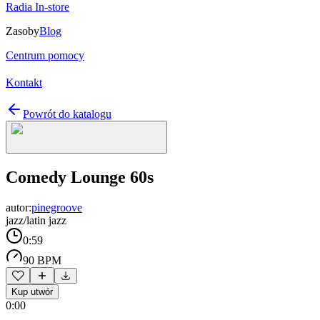
Radia In-store
Zasoby
Blog
Centrum pomocy
Kontakt
Powrót do katalogu
Comedy Lounge 60s
autor:
pinegroove
jazz/latin jazz
0:59
90 BPM
Kup utwór
0:00