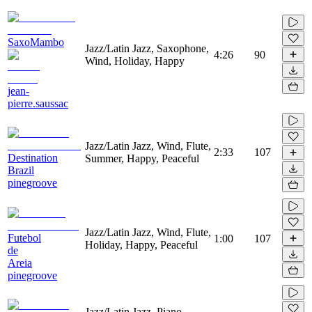
SaxoMambo
Jazz/Latin Jazz, Saxophone,
4:26
90
Wind, Holiday, Happy
jean-
pierre.saussac
Jazz/Latin Jazz, Wind, Flute,
2:33
107
Destination
Summer, Happy, Peaceful
Brazil
pinegroove
Jazz/Latin Jazz, Wind, Flute,
Futebol
1:00
107
Holiday, Happy, Peaceful
de
Areia
pinegroove
Jazz/Latin Jazz, Piano,