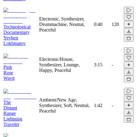
Electronic, Synthesizer,
Drummachine, Neutral,
0:40
120
Technological
Peaceful
Documentary
Yevhen
Lokhmatov
Electronic/House,
Synthesizer, Lounge,
3:15
-
Pink
Happy, Peaceful
Rose
Wavit
Ambient/New Age,
The
Synthesizer, Soft, Neutral,
1:42
-
Distant
Peaceful
Range
Lightning
Traveler