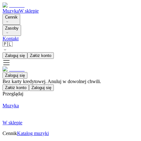
Muzyka
W sklepie
Cennik
Zasoby
Kontakt
🇵🇱
Zaloguj się
Załóż konto
Zaloguj się
Bez karty kredytowej. Anuluj w dowolnej chwili.
Załóż konto
Zaloguj się
Przeglądaj
Muzyka
W sklepie
Cennik
Katalog muzyki