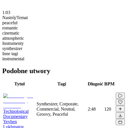
1:03
Nastrój/Temat
peaceful
romantic
cinematic
atmospheric
Instrumenty
synthesizer
Inne tagi
instrumental
Podobne utwory
Tytuł
Tagi
Długość
BPM
Synthesizer, Corporate,
Commercial, Neutral,
2:48
120
Technological
Groovy, Peaceful
Documentary
Yevhen
Lokhmatov