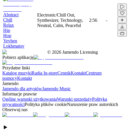
Abstract
Electronic/Chill Out,
Chill
Synthesizer, Technology,
2:56
-
Relax
Neutral, Calm, Peaceful
Hip
Hop
Yevhen
Lokhmatov
©
2026
Jamendo Licensing
Pobierz aplikację
Przydatne linki
Katalog muzyki
Radia In-store
Cennik
Kontakt
Centrum
pomocy
Kontakt
Jamendo
Jamendo dla artystów
Jamendo Music
Informacje prawne
Ogólne warunki użytkowania
Warunki sprzedaży
Polityka
prywatności
Polityka plików cookie
Naruszenie praw autorskich
Obserwuj nas