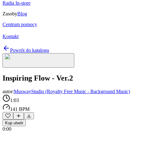
Radia In-store
Zasoby
Blog
Centrum pomocy
Kontakt
Powrót do katalogu
Inspiring Flow - Ver.2
autor:
MuswayStudio (Royalty Free Music - Background Music)
1:03
141 BPM
Kup utwór
0:00