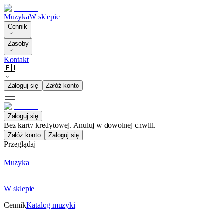
Muzyka
W sklepie
Cennik
Zasoby
Kontakt
🇵🇱
Zaloguj się
Załóż konto
Zaloguj się
Bez karty kredytowej. Anuluj w dowolnej chwili.
Załóż konto
Zaloguj się
Przeglądaj
Muzyka
W sklepie
Cennik
Katalog muzyki