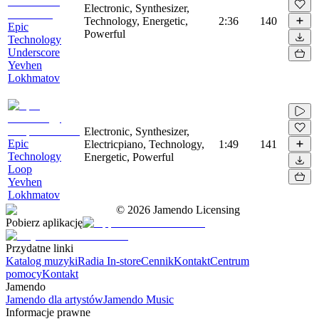
Electronic, Synthesizer,
Technology, Energetic,
2:36
140
Epic
Powerful
Technology
Underscore
Yevhen
Lokhmatov
Electronic, Synthesizer,
Epic
Electricpiano, Technology,
1:49
141
Technology
Energetic, Powerful
Loop
Yevhen
Lokhmatov
©
2026
Jamendo Licensing
Pobierz aplikację
Przydatne linki
Katalog muzyki
Radia In-store
Cennik
Kontakt
Centrum
pomocy
Kontakt
Jamendo
Jamendo dla artystów
Jamendo Music
Informacje prawne