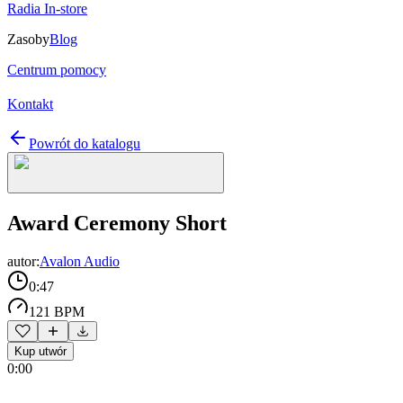
Radia In-store
Zasoby
Blog
Centrum pomocy
Kontakt
Powrót do katalogu
Award Ceremony Short
autor:
Avalon Audio
0:47
121 BPM
Kup utwór
0:00