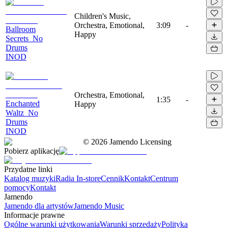
Children's Music,
Orchestra, Emotional,
3:09
-
Ballroom
Happy
Secrets_No
Drums
INOD
Orchestra, Emotional,
1:35
-
Enchanted
Happy
Waltz_No
Drums
INOD
©
2026
Jamendo Licensing
Pobierz aplikację
Przydatne linki
Katalog muzyki
Radia In-store
Cennik
Kontakt
Centrum
pomocy
Kontakt
Jamendo
Jamendo dla artystów
Jamendo Music
Informacje prawne
Ogólne warunki użytkowania
Warunki sprzedaży
Polityka