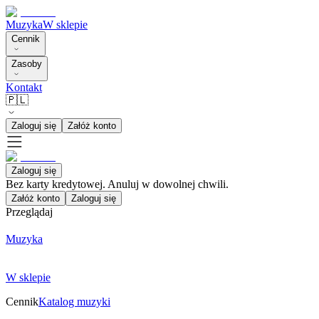
Muzyka
W sklepie
Cennik
Zasoby
Kontakt
🇵🇱
Zaloguj się
Załóż konto
Zaloguj się
Bez karty kredytowej. Anuluj w dowolnej chwili.
Załóż konto
Zaloguj się
Przeglądaj
Muzyka
W sklepie
Cennik
Katalog muzyki