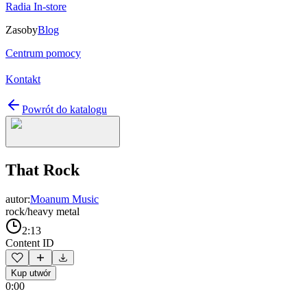
Radia In-store
Zasoby
Blog
Centrum pomocy
Kontakt
Powrót do katalogu
That Rock
autor:
Moanum Music
rock/heavy metal
2:13
Content ID
Kup utwór
0:00