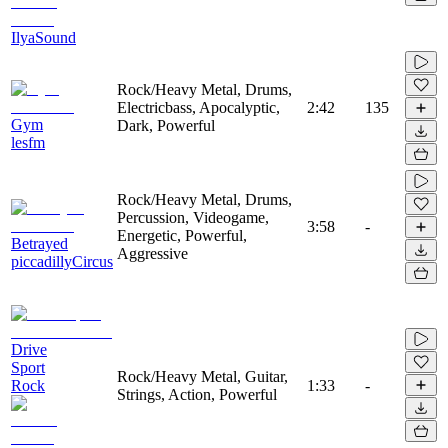
IlyaSound
Rock/Heavy Metal, Drums,
Electricbass, Apocalyptic,
2:42
135
Gym
Dark, Powerful
lesfm
Rock/Heavy Metal, Drums,
Percussion, Videogame,
3:58
-
Energetic, Powerful,
Betrayed
Aggressive
piccadillyCircus
Drive
Sport
Rock/Heavy Metal, Guitar,
Rock
1:33
-
Strings, Action, Powerful