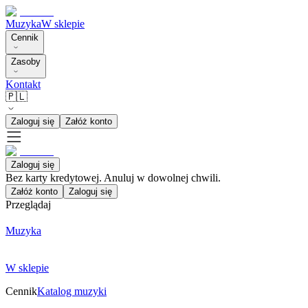
Muzyka
W sklepie
Cennik
Zasoby
Kontakt
🇵🇱
Zaloguj się
Załóż konto
Zaloguj się
Bez karty kredytowej. Anuluj w dowolnej chwili.
Załóż konto
Zaloguj się
Przeglądaj
Muzyka
W sklepie
Cennik
Katalog muzyki