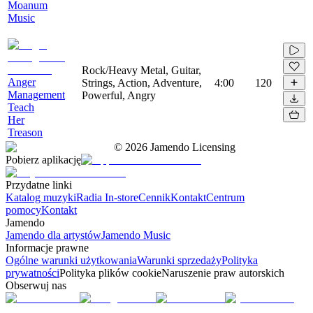
Moanum
Music
Rock/Heavy Metal, Guitar,
Anger
Strings, Action, Adventure,
4:00
120
Management
Powerful, Angry
Teach
Her
Treason
©
2026
Jamendo Licensing
Pobierz aplikację
Przydatne linki
Katalog muzyki
Radia In-store
Cennik
Kontakt
Centrum
pomocy
Kontakt
Jamendo
Jamendo dla artystów
Jamendo Music
Informacje prawne
Ogólne warunki użytkowania
Warunki sprzedaży
Polityka
prywatności
Polityka plików cookie
Naruszenie praw autorskich
Obserwuj nas