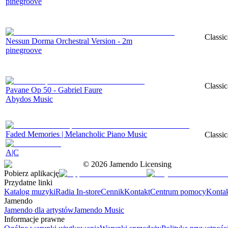
pinegroove
Classic
Nessun Dorma Orchestral Version - 2m
pinegroove
Classic
Pavane Op 50 - Gabriel Faure
Abydos Music
Faded Memories | Melancholic Piano Music
Classic
A|C
©
2026
Jamendo Licensing
Pobierz aplikację
Przydatne linki
Katalog muzyki
Radia In-store
Cennik
Kontakt
Centrum pomocy
Konta
Jamendo
Jamendo dla artystów
Jamendo Music
Informacje prawne