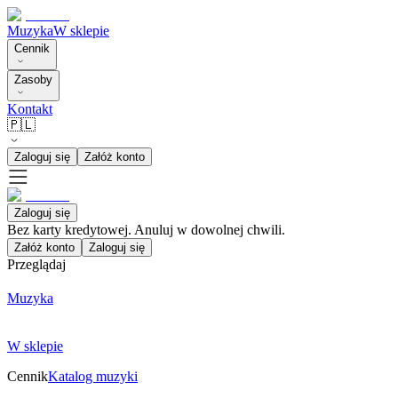
Muzyka
W sklepie
Cennik
Zasoby
Kontakt
🇵🇱
Zaloguj się
Załóż konto
Zaloguj się
Bez karty kredytowej. Anuluj w dowolnej chwili.
Załóż konto
Zaloguj się
Przeglądaj
Muzyka
W sklepie
Cennik
Katalog muzyki