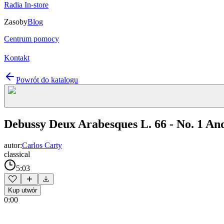
Radia In-store
Zasoby
Blog
Centrum pomocy
Kontakt
Powrót do katalogu
Debussy Deux Arabesques L. 66 - No. 1 An
autor:
Carlos Carty
classical
5:03
Kup utwór
0:00